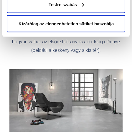
Testre szabás
A választás szabadsága nálunk az jelenti, hogy több mint
1500-féle burkolatot és szanitert nézhetsz meg
Kizárólag az elengedhetetlen sütiket használja
testközelből. És ha megmondod, mikor jönnél, egy profi 3D
látványtervet is készítünk neked, amiben megmutatjuk,
hogyan válhat az elsőre hátrányos adottság előnnyé
(például a keskeny vagy a kis tér).