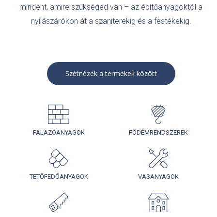
mindent, amire szükséged van – az építőanyagoktól a
nyílászárókon át a szaniterekig és a festékekig.
Szétnézek a termékek között
FALAZÓANYAGOK
FÖDÉMRENDSZEREK
TETŐFEDŐANYAGOK
VASANYAGOK