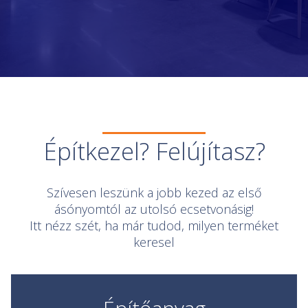
Slide 2 of 5.
Építkezel? Felújítasz?
Szívesen leszünk a jobb kezed az első
ásónyomtól az utolsó ecsetvonásig!
Itt nézz szét, ha már tudod, milyen terméket
keresel