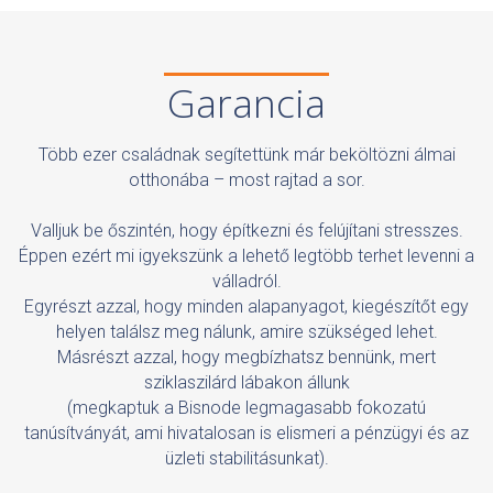
Garancia
Több ezer családnak segítettünk már beköltözni álmai
otthonába – most rajtad a sor.
Valljuk be őszintén, hogy építkezni és felújítani stresszes.
Éppen ezért mi igyekszünk a lehető legtöbb terhet levenni a
válladról.
Egyrészt azzal, hogy minden alapanyagot, kiegészítőt egy
helyen találsz meg nálunk, amire szükséged lehet.
Másrészt azzal, hogy megbízhatsz bennünk, mert
sziklaszilárd lábakon állunk
(megkaptuk a Bisnode legmagasabb fokozatú
tanúsítványát, ami hivatalosan is elismeri a pénzügyi és az
üzleti stabilitásunkat).