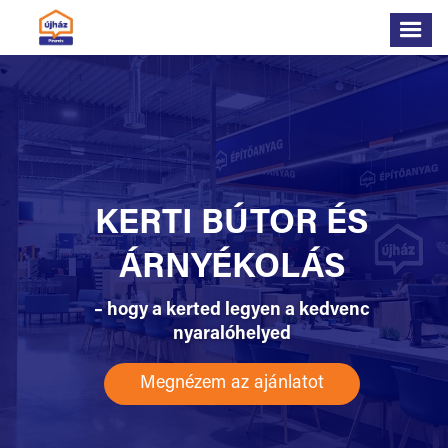
TÖBB SZIGETELÉS
UGYANAZÉRT AZ
ÁRÉRT!
12,5 cm üveggyapot szigetelés
most 10 cm áron!
Megnézem az ajánlatot