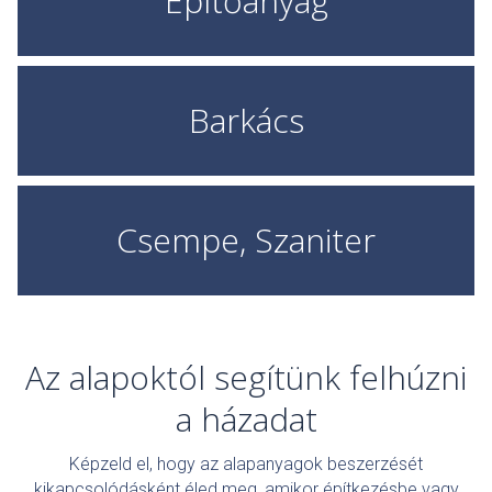
Építőanyag
Barkács
Csempe, Szaniter
Az alapoktól segítünk felhúzni
a házadat
Képzeld el, hogy az alapanyagok beszerzését
kikapcsolódásként éled meg, amikor építkezésbe vagy