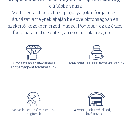
felújításba vágsz.
Mert megtaláltad azt az építőanyagokat forgalmazó
áruházat, amelynek ajtaján belépve biztonságban és
szakértői kezekben érzed magad. Pontosan ez az érzés
fog a hatalmába keríteni, amikor nálunk jársz, mert…
Kifogástalan ár-érték arányú
Több mint 200 000 termékkel várunk
építőanyagokat forgalmazunk
Közvetlen és profi értékesítők
Azonnal, raktárról eléred, amit
segítenek
kiválasztottál