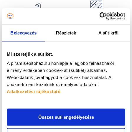
LAMINÁLT
SZANITEREK
PADLÓLAPOK
Beleegyezés
Részletek
A sütikről
DÍSZ- ÉS
GIPSZKARTONOK
DEKORKÖVEK
Mi szeretjük a sütiket.
A piramisepitohaz.hu honlapja a legjobb felhasználói
élmény érdekében cookie-kat (sütiket) alkalmaz.
Weboldalunk jóváhagyod a cookie-k használatát.
A
RAGASZTÓK,
FESTÉKEK
cookie-k nem kezelünk személyes adatokat.
FUGÁZÓK
Adatkezelési tájékoztató.
Gyere el és ismerd meg
személyesen a
Összes süti engedélyezése
bemutatótermünk sztárjait