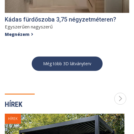
Kádas fürdőszoba 3,75 négyzetméteren?
Egyszerűen nagyszerű
Megnézem

Még több 3D látványterv
HÍREK
HÍREK