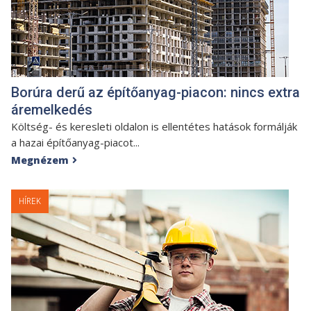
Borúra derű az építőanyag-piacon: nincs extra
áremelkedés
Költség- és keresleti oldalon is ellentétes hatások formálják
a hazai építőanyag-piacot...
Megnézem

HÍREK