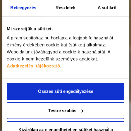
Beleegyezés
Részletek
A sütikről
Mi szeretjük a sütiket.
A piramisepitohaz.hu honlapja a legjobb felhasználói
élmény érdekében cookie-kat (sütiket) alkalmaz.
Weboldalunk jóváhagyod a cookie-k használatát.
A
LEGYEN NEKED IS
cookie-k nem kezelünk személyes adatokat.
Adatkezelési tájékoztató.
LENYŰGÖZŐ FÜRDŐSZOBÁD!
Összes süti engedélyezése
Testre szabás
Kizárólag az elengedhetetlen sütiket használja