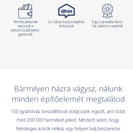
Természetesnek
Az Újház közösségéhez
Egy szavadba kerül,
vesszük a
tartozunk
ha valamit cserélnél
pénzvisszafizetési
garanciát
Bármilyen házra vágysz, nálunk
minden építőelemét megtalálod
150 gyártóval, beszállítóval dolgozunk együtt, ami több
mint 200 000 terméket jelent. Mindezt azért, hogy
felesleges körök nélkül, egy helyen tudj beszerezni