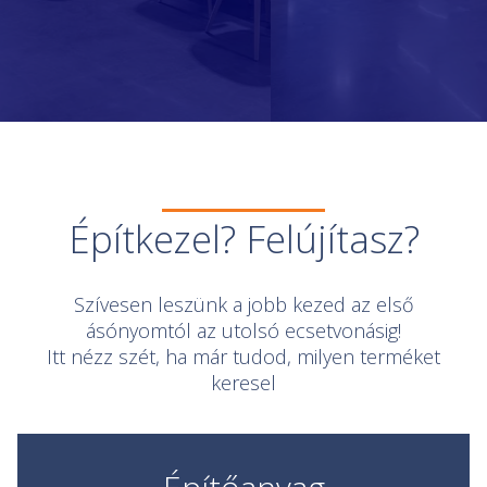
Slide 2 of 5.
Építkezel? Felújítasz?
Szívesen leszünk a jobb kezed az első
ásónyomtól az utolsó ecsetvonásig!
Itt nézz szét, ha már tudod, milyen terméket
keresel