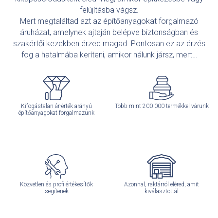
felújításba vágsz.
Mert megtaláltad azt az építőanyagokat forgalmazó
áruházat, amelynek ajtaján belépve biztonságban és
szakértői kezekben érzed magad. Pontosan ez az érzés
fog a hatalmába keríteni, amikor nálunk jársz, mert…
Kifogástalan ár-érték arányú
Több mint 200 000 termékkel várunk
építőanyagokat forgalmazunk
Közvetlen és profi értékesítők
Azonnal, raktárról eléred, amit
segítenek
kiválasztottál