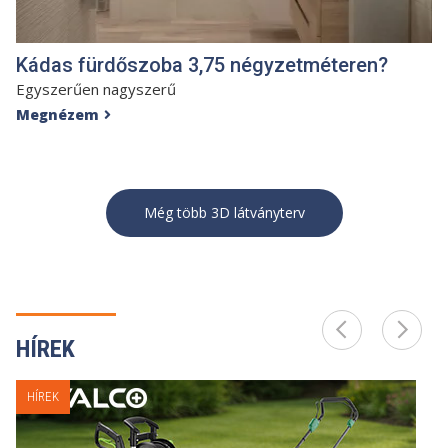
Kádas fürdőszoba 3,75 négyzetméteren?
Egyszerűen nagyszerű
Megnézem

Még több 3D látványterv
HÍREK
HÍREK