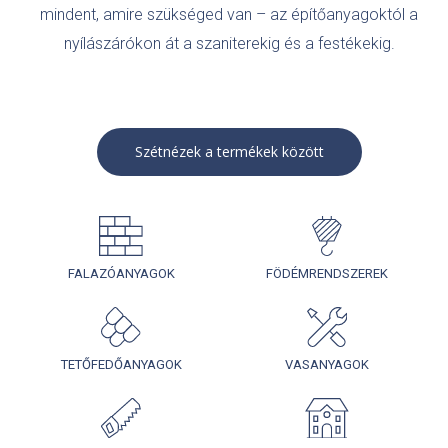
mindent, amire szükséged van – az építőanyagoktól a
nyílászárókon át a szaniterekig és a festékekig.
Szétnézek a termékek között
FALAZÓANYAGOK
FÖDÉMRENDSZEREK
TETŐFEDŐANYAGOK
VASANYAGOK