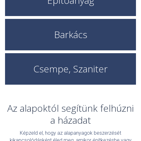
Építőanyag
Barkács
Csempe, Szaniter
Az alapoktól segítünk felhúzni
a házadat
Képzeld el, hogy az alapanyagok beszerzését
kikapcsolódásként éled meg, amikor építkezésbe vagy