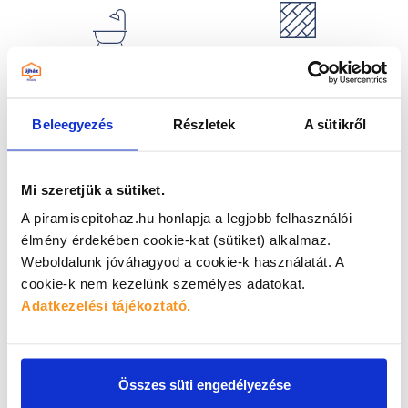
LAMINÁLT
SZANITEREK
PADLÓLAPOK
Beleegyezés
Részletek
A sütikről
DÍSZ- ÉS
GIPSZKARTONOK
DEKORKÖVEK
Mi szeretjük a sütiket.
A piramisepitohaz.hu honlapja a legjobb felhasználói
élmény érdekében cookie-kat (sütiket) alkalmaz.
RAGASZTÓK,
FESTÉKEK
Weboldalunk jóváhagyod a cookie-k használatát.
A
FUGÁZÓK
cookie-k nem kezelünk személyes adatokat.
Adatkezelési tájékoztató.
Gyere el és ismerd meg
személyesen a
bemutatótermünk sztárjait
Összes süti engedélyezése