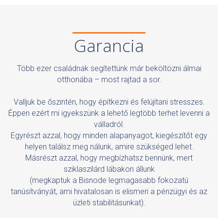
Garancia
Több ezer családnak segítettünk már beköltözni álmai
otthonába – most rajtad a sor.
Valljuk be őszintén, hogy építkezni és felújítani stresszes.
Éppen ezért mi igyekszünk a lehető legtöbb terhet levenni a
válladról.
Egyrészt azzal, hogy minden alapanyagot, kiegészítőt egy
helyen találsz meg nálunk, amire szükséged lehet.
Másrészt azzal, hogy megbízhatsz bennünk, mert
sziklaszilárd lábakon állunk
(megkaptuk a Bisnode legmagasabb fokozatú
tanúsítványát, ami hivatalosan is elismeri a pénzügyi és az
üzleti stabilitásunkat).