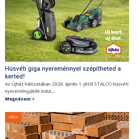
Húsvéti giga nyereménnyel szépítheted a
kerted!
Az Újház hálózatában 2026. április 1-jétől STALCO húsvéti
nyereményjáték indul,...
Megnézem

HÍREK