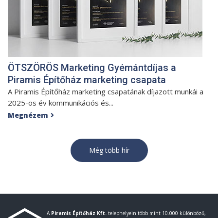
ÖTSZÖRÖS Marketing Gyémántdíjas a
Piramis Építőház marketing csapata
A Piramis Építőház marketing csapatának díjazott munkái a
2025-ös év kommunikációs és...
Megnézem

Még több hír
A
Piramis Építőház Kft.
telephelyein több mint 10.000 különböző,