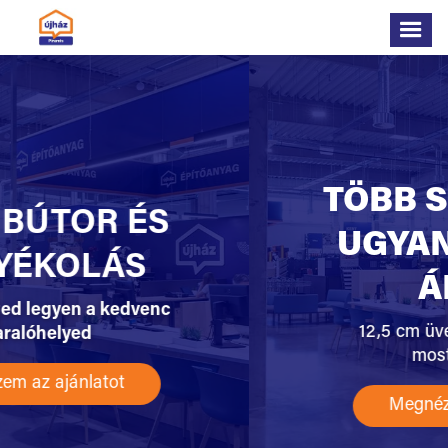
TÖBB SZIGETELÉS
UGYANAZÉRT AZ
ÁRÉRT!
12,5 cm üveggyapot szigetelés
most 10 cm áron!
Megnézem az ajánlatot