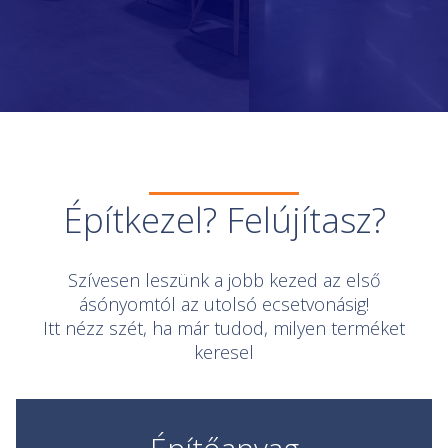
Slide 2 of 5.
Építkezel? Felújítasz?
Szívesen leszünk a jobb kezed az első
ásónyomtól az utolsó ecsetvonásig!
Itt nézz szét, ha már tudod, milyen terméket
keresel