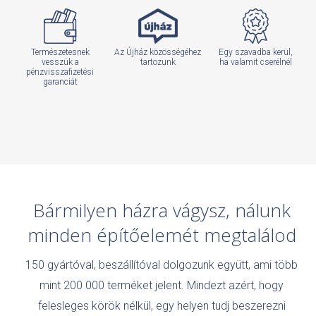
Természetesnek
Az Újház közösségéhez
Egy szavadba kerül,
vesszük a
tartozunk
ha valamit cserélnél
pénzvisszafizetési
garanciát
Bármilyen házra vágysz, nálunk
minden építőelemét megtalálod
150 gyártóval, beszállítóval dolgozunk együtt, ami több
mint 200 000 terméket jelent. Mindezt azért, hogy
felesleges körök nélkül, egy helyen tudj beszerezni