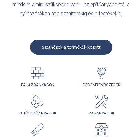
mindent, amire szükséged van – az építőanyagoktól a
nyílászárókon át a szaniterekig és a festékekig.
Szétnézek a termékek között
FALAZÓANYAGOK
FÖDÉMRENDSZEREK
TETŐFEDŐANYAGOK
VASANYAGOK