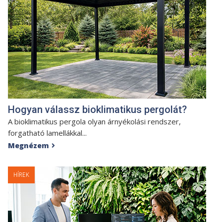
Hogyan válassz bioklimatikus pergolát?
A bioklimatikus pergola olyan árnyékolási rendszer,
forgatható lamellákkal...
Megnézem

HÍREK