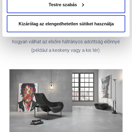
Testre szabás
A választás szabadsága nálunk az jelenti, hogy több mint
1500-féle burkolatot és szanitert nézhetsz meg
Kizárólag az elengedhetetlen sütiket használja
testközelből. És ha megmondod, mikor jönnél, egy profi 3D
látványtervet is készítünk neked, amiben megmutatjuk,
hogyan válhat az elsőre hátrányos adottság előnnyé
(például a keskeny vagy a kis tér).