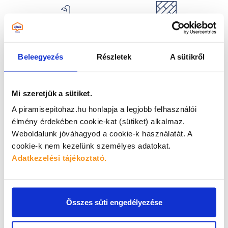
LAMINÁLT
SZANITEREK
PADLÓLAPOK
Beleegyezés
Részletek
A sütikről
DÍSZ- ÉS
GIPSZKARTONOK
DEKORKÖVEK
Mi szeretjük a sütiket.
A piramisepitohaz.hu honlapja a legjobb felhasználói
élmény érdekében cookie-kat (sütiket) alkalmaz.
Weboldalunk jóváhagyod a cookie-k használatát.
A
RAGASZTÓK,
FESTÉKEK
cookie-k nem kezelünk személyes adatokat.
FUGÁZÓK
Adatkezelési tájékoztató.
Gyere el és ismerd meg
személyesen a
Összes süti engedélyezése
bemutatótermünk sztárjait