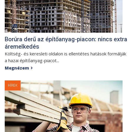
Borúra derű az építőanyag-piacon: nincs extra
áremelkedés
Költség- és keresleti oldalon is ellentétes hatások formálják
a hazai építőanyag-piacot...
Megnézem

HÍREK