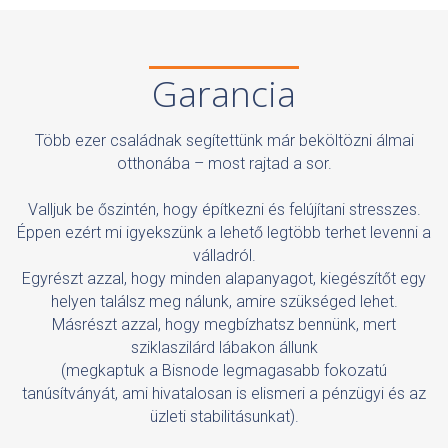
Garancia
Több ezer családnak segítettünk már beköltözni álmai
otthonába – most rajtad a sor.
Valljuk be őszintén, hogy építkezni és felújítani stresszes.
Éppen ezért mi igyekszünk a lehető legtöbb terhet levenni a
válladról.
Egyrészt azzal, hogy minden alapanyagot, kiegészítőt egy
helyen találsz meg nálunk, amire szükséged lehet.
Másrészt azzal, hogy megbízhatsz bennünk, mert
sziklaszilárd lábakon állunk
(megkaptuk a Bisnode legmagasabb fokozatú
tanúsítványát, ami hivatalosan is elismeri a pénzügyi és az
üzleti stabilitásunkat).