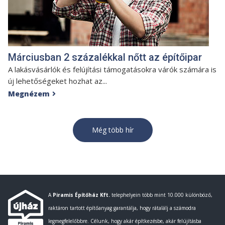
Márciusban 2 százalékkal nőtt az építőipar
A lakásvásárlók és felújítási támogatásokra várók számára is
új lehetőségeket hozhat az...
Megnézem

Még több hír
A
Piramis Építőház Kft.
telephelyein több mint 10.000 különböző,
raktáron tartott építőanyag garantálja, hogy rátalálj a számodra
legmegfelelőbbre. Célunk, hogy akár építkezésbe, akár felújításba