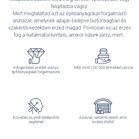
felújításba vágsz.
Mert megtaláltad azt az építőanyagokat forgalmazó
áruházat, amelynek ajtaján belépve biztonságban és
szakértői kezekben érzed magad. Pontosan ez az érzés
fog a hatalmába keríteni, amikor nálunk jársz, mert…
Kifogástalan ár-érték arányú
Több mint 200 000 termékkel várunk
építőanyagokat forgalmazunk
Közvetlen és profi értékesítők
Azonnal, raktárról eléred, amit
segítenek
kiválasztottál