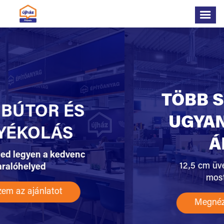
TÖBB SZIGETELÉS
UGYANAZÉRT AZ
ÁRÉRT!
12,5 cm üveggyapot szigetelés
most 10 cm áron!
Megnézem az ajánlatot