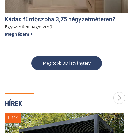
Kádas fürdőszoba 3,75 négyzetméteren?
Egyszerűen nagyszerű
Megnézem

Még több 3D látványterv
HÍREK
HÍREK