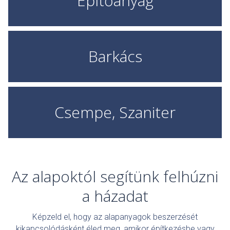
Építőanyag
Barkács
Csempe, Szaniter
Az alapoktól segítünk felhúzni
a házadat
Képzeld el, hogy az alapanyagok beszerzését
kikapcsolódásként éled meg, amikor építkezésbe vagy