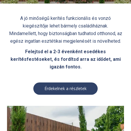
A jó minőségű kerítés funkcionális és vonzó
kiegészítője lehet bármely családiháznak.
Mindamellett, hogy biztonságban tudhatod otthonod, az
egész ingatlan esztétikai megjelenését is növelheted.
Felejtsd el a 2-3 évenként esedékes
kerítésfestéseket, és fordítsd arra az idődet, ami
igazán fontos.
Érdekelnek a részletek