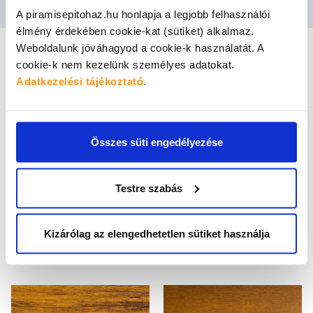
A piramisepitohaz.hu honlapja a legjobb felhasználói
élmény érdekében cookie-kat (sütiket) alkalmaz.
Weboldalunk jóváhagyod a cookie-k használatát.
A
cookie-k nem kezelünk személyes adatokat.
Adatkezelési tájékoztató.
SZÍNVÁLASZTÉK
A kerítéselemek rögzítéséhez szükséges
színazonos csavart is tudunk biztosítani.
Összes süti engedélyezése
Testre szabás
Kizárólag az elengedhetetlen sütiket használja
Faerezett dió
Faerezett cseresznye
KÉSZLETEN
KÉSZLETEN