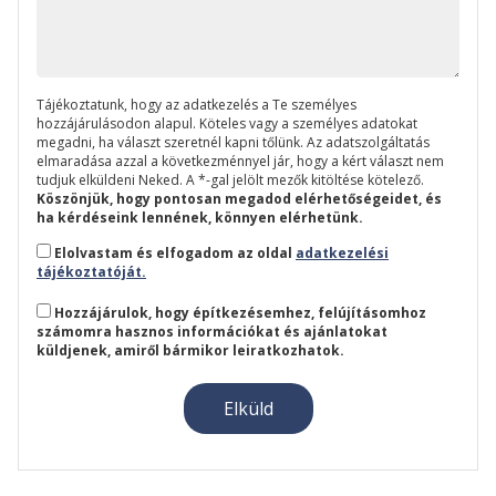
Tájékoztatunk, hogy az adatkezelés a Te személyes
hozzájárulásodon alapul. Köteles vagy a személyes adatokat
megadni, ha választ szeretnél kapni tőlünk. Az adatszolgáltatás
elmaradása azzal a következménnyel jár, hogy a kért választ nem
tudjuk elküldeni Neked. A *-gal jelölt mezők kitöltése kötelező.
Köszönjük, hogy pontosan megadod elérhetőségeidet, és
ha kérdéseink lennének, könnyen elérhetünk.
Elolvastam és elfogadom az oldal
adatkezelési
tájékoztatóját.
Hozzájárulok, hogy építkezésemhez, felújításomhoz
számomra hasznos információkat és ajánlatokat
küldjenek, amiről bármikor leiratkozhatok.