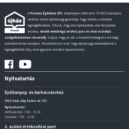
A
Piramis Építőház Kft.
telephelyein több mint 10.000 különböző,
raktáron tartott építőanyag garantálja, hogy rátalálj a számodra
legmegfelelőbbre. Célunk, hogy akár építkezésbe, akár felújításba
kezdesz,
kiváló minőségű áruhoz juss és első osztályú
szolgáltatásban részesülj
. Tudjuk, hogy az idő, a kiszámíthatóság és a minőség
számodra fontos szempont. Biztosíthatunk arról, hogy építőanyag kereskedésünk a
legmegfelelőbb hely, ahol egyszerre mindent beszerezhetsz.
Nyitvatartás
Építőanyag- és barkácsáruház
2132 Göd, Ady Endre út 121.
Nyitvatartás:
Hétfő-péntek: 7.00 - 16.30
Szombat: 7.00 - 12.00
2. számú értékesítési pont