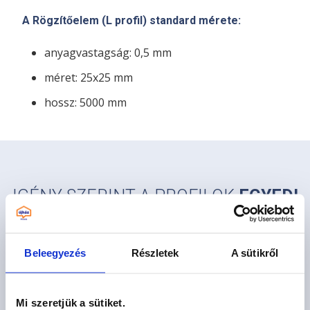
A Rögzítőelem (L profil) standard mérete:
anyagvastagság: 0,5 mm
méret: 25x25 mm
hossz: 5000 mm
IGÉNY SZERINT A PROFILOK
EGYEDI
MÉRETRE GYÁRTÁSÁRA IS
LEHETŐSÉG VAN.
Beleegyezés
Részletek
A sütikről
Információt kérek
Mi szeretjük a sütiket.