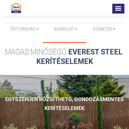
ÉPÍTŐANYAG
BURKOLAT
SZANITER



MAGAS MINŐSÉGŰ 
EVEREST STEEL 
KERÍTÉSELEMEK
EGYSZERŰEN RÖZGÍTHETŐ, GONDOZÁSMENTES
KERÍTÉSELEMEK