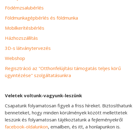
Födémzsalubérlés
Földmunkagépbérlés és földmunka
Mobilkerítésbérlés
Házhozszállítás
3D-s látványtervezés
Webshop
Regisztráció az "Otthonfelújítási támogatás teljes körű
ügyintézése" szolgáltatásunkra
Veletek voltunk-vagyunk-leszünk
Csapatunk folyamatosan figyeli a friss híreket. Biztosíthatunk
benneteket, hogy minden körülmények között mellettetek
leszünk és folyamatosan tájékoztatunk a fejleményekről
facebook-oldalunkon
, emailben, és itt, a honlapunkon is.