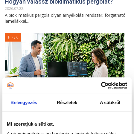
Hogyan válassz bioklimatikus pergolát?
2026
.
07
.
22
.
A bioklimatikus pergola olyan árnyékolási rendszer, forgatható
lamellákkal...
HÍREK
Beleegyezés
Részletek
A sütikről
A Piramis ergonomikus munkahely lett
Mi szeretjük a sütiket.
2026
.
07
.
06
.
A GINOP Plusz 3.2.5-24 pályázat keretében vállalatunk komplex
A piramisepitohaz.hu honlapja a legjobb felhasználói