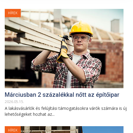
HÍREK
Márciusban 2 százalékkal nőtt az építőipar
2026
.
05
.
15
.
A lakásvásárlók és felújítási támogatásokra várók számára is új
lehetőségeket hozhat az...
HÍREK