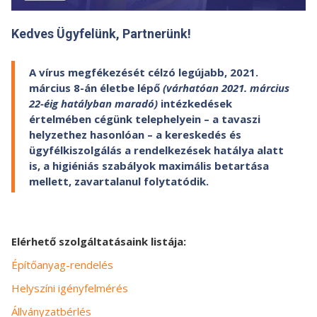
Kedves Ügyfelünk, Partnerünk!
A vírus megfékezését célzó legújabb, 2021.
március 8-án életbe lépő
(várhatóan 2021. március
22-éig hatályban maradó)
intézkedések
értelmében cégünk telephelyein – a tavaszi
helyzethez hasonlóan –
a kereskedés és
ügyfélkiszolgálás a rendelkezések hatálya alatt
is, a higiéniás szabályok maximális betartása
mellett, zavartalanul folytatódik.
Elérhető szolgáltatásaink listája:
Építőanyag-rendelés
Helyszíni igényfelmérés
Állványzatbérlés