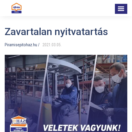
Zavartalan nyitvatartás
Piramisepitohaz.hu /
2021
.
03
.
05
.