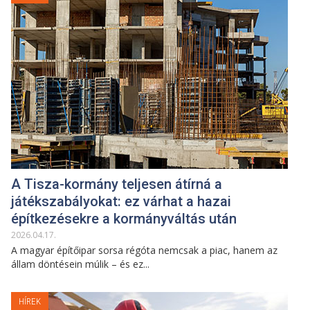
A Tisza-kormány teljesen átírná a
játékszabályokat: ez várhat a hazai
építkezésekre a kormányváltás után
2026
.
04
.
17
.
A magyar építőipar sorsa régóta nemcsak a piac, hanem az
állam döntésein múlik – és ez...
HÍREK