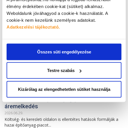
munkavédelmi fejlesztést..
élmény érdekében cookie-kat (sütiket) alkalmaz.
Weboldalunk jóváhagyod a cookie-k használatát.
A
cookie-k nem kezelünk személyes adatokat.
HÍREK
Adatkezelési tájékoztató.
Összes süti engedélyezése
Testre szabás
Kizárólag az elengedhetetlen sütiket használja
Borúra derű az építőanyag-piacon: nincs extra
áremelkedés
2026
.
06
.
29
.
Költség- és keresleti oldalon is ellentétes hatások formálják a
hazai építőanyag-piacot...