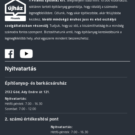
A
Piramis Építőház Kft.
telephelyein több mint 10.000 különböző,
raktáron tartott építőanyag garantálja, hogy rátalálj a számodra
legmegfelelőbbre. Célunk, hogy akár építkezésbe, akár felújításba
kezdesz,
kiváló minőségű áruhoz juss és első osztályú
szolgáltatásban részesülj
. Tudjuk, hogy az idő, a kiszámíthatóság és a minőség
számodra fontos szempont. Biztosíthatunk arról, hogy építőanyag kereskedésünk a
legmegfelelőbb hely, ahol egyszerre mindent beszerezhetsz.
Nyitvatartás
Építőanyag- és barkácsáruház
2132 Göd, Ady Endre út 121.
Nyitvatartás:
Hétfő-péntek: 7.00 - 16.30
Szombat: 7.00 - 12.00
2. számú értékesítési pont
Nyitvatartás:
Hétfő-péntek: 7.00 - 16.30