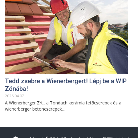
Tedd zsebre a Wienerbergert! Lépj be a WIP
Zónába!
2026
.
04
.
07
.
A Wienerberger Zrt., a Tondach kerámia tetőcserepek és a
wienerberger betoncserepek...