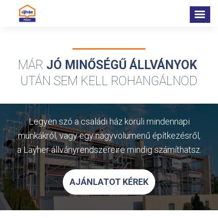
MÁR 
JÓ MINŐSÉGŰ ÁLLVÁNYOK
UTÁN SEM KELL ROHANGÁLNOD
Legyen szó a családi ház körüli mindennapi
munkákról, vagy egy nagyvolumenű építkezésről,
a Layher állványrendszereire mindig számíthatsz.
AJÁNLATOT KÉREK