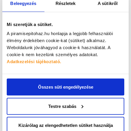
Beleegyezés
Részletek
A sütikről
SÜRGŐS LENNE A DOLOG?
Mi szeretjük a sütiket.
Keresd Jánost! Ő a témával kel és fekszik,
biztosan segít!
A piramisepitohaz.hu honlapja a legjobb felhasználói
élmény érdekében cookie-kat (sütiket) alkalmaz.
Weboldalunk jóváhagyod a cookie-k használatát.
A
cookie-k nem kezelünk személyes adatokat.
Adatkezelési tájékoztató.
Összes süti engedélyezése
Testre szabás
Kovács
János
kiemelt ügyfélkapcsolati menedzser
Kizárólag az elengedhetetlen sütiket használja

+36 20 324 5182