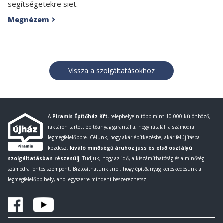
segítségetekre siet.
Megnézem

Vissza a szolgáltatásokhoz
A
Piramis Építőház Kft.
telephelyein több mint 10.000 különböző,
raktáron tartott építőanyag garantálja, hogy rátalálj a számodra
legmegfelelőbbre. Célunk, hogy akár építkezésbe, akár felújításba
kezdesz,
kiváló minőségű áruhoz juss és első osztályú
szolgáltatásban részesülj
. Tudjuk, hogy az idő, a kiszámíthatóság és a minőség
számodra fontos szempont. Biztosíthatunk arról, hogy építőanyag kereskedésünk a
legmegfelelőbb hely, ahol egyszerre mindent beszerezhetsz.