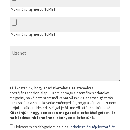
[Maximális fájlméret: 10MB]
[Maximális fájlméret: 10MB]
Tájékoztatunk, hogy az adatkezelés a Te személyes
hozzájárulásodon alapul. Köteles vagy a személyes adatokat
megadni, ha választ szeretnél kapni tőlünk. Az adatszolgáltatás
elmaradása azzal a következménnyel jár, hogy a kért választ nem
tudjuk elküldeni Neked. A *-gal jelölt mezők kitöltése kötelező.
Köszönjük, hogy pontosan megadod elérhetőségeidet, és
ha kérdéseink lennének, könnyen elérhetünk.
Elolvastam és elfogadom az oldal
adatkezelési tájékoztatóját.