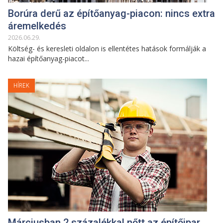
Borúra derű az építőanyag-piacon: nincs extra
áremelkedés
2026
.
06
.
29
.
Költség- és keresleti oldalon is ellentétes hatások formálják a
hazai építőanyag-piacot...
HÍREK
Márciusban 2 százalékkal nőtt az építőipar