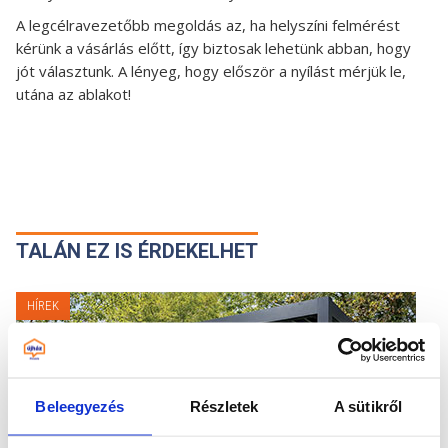
A legcélravezetőbb megoldás az, ha helyszíni felmérést
kérünk a vásárlás előtt, így biztosak lehetünk abban, hogy
jót választunk. A lényeg, hogy először a nyílást mérjük le,
utána az ablakot!
TALÁN EZ IS ÉRDEKELHET
HÍREK
Beleegyezés
Részletek
A sütikről