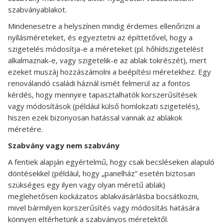
szabványablakot.
Mindenesetre a helyszínen mindig érdemes ellenőrizni a
nyílásméreteket, és egyeztetni az építtetővel, hogy a
szigetelés módosítja-e a méreteket (pl. hőhídszigetelést
alkalmaznak-e, vagy szigetelik-e az ablak tokrészét), mert
ezeket muszáj hozzászámolni a beépítési méretekhez. Egy
renoválandó családi háznál ismét felmerül az a fontos
kérdés, hogy mennyire tapasztalhatók korszerűsítések
vagy módosítások (például külső homlokzati szigetelés),
hiszen ezek bizonyosan hatással vannak az ablakok
méretére.
Szabvány vagy nem szabvány
A fentiek alapján egyértelmű, hogy csak becsléseken alapuló
döntésekkel (például, hogy „panelház” esetén biztosan
szükséges egy ilyen vagy olyan méretű ablak)
meglehetősen kockázatos ablakvásárlásba bocsátkozni,
mivel bármilyen korszerűsítés vagy módosítás hatására
könnyen eltérhetünk a szabványos méretektől.