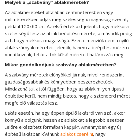
Melyek a „szabvány” ablakméretek?
Az ablakméreteket általában centiméterekben vagy
milliméterekben adják meg szélesség x magasság szerint,
például 120x60 cm. Az első érték azt jelenti, hogy mekkora
szélességű lesz az ablak beépítési mérete, a második pedig
azt, hogy mekkora magasságú. Ezen dimenziók nem a nyíló
ablakszárnyak méreteit jelentik, hanem a beépítési méretre
vonatkoznak, tehát a tok külső méreteit határozzák meg.
Mikor gondolkodjunk szabvány ablakméretben?
A szabvány méretek előnyökkel járnak, mivel rendszerint
gazdaságosabbak és könnyebben beszerezhetőek.
Mindazonáltal, attól függően, hogy az ablak milyen típusú
épületbe kerül, nem mindig biztos, hogy a sztenderd méret
megfelelő választás lesz.
Lakás esetén, ha egy éppen épülő lakásról van szó, akkor
könnyű a dolgunk, hiszen az ablakokat a legtöbb esetben
„előre elkészített formában kapjuk”. Amennyiben egy új
építésű lakásban kívánunk
ablakot cserélni
, nagy