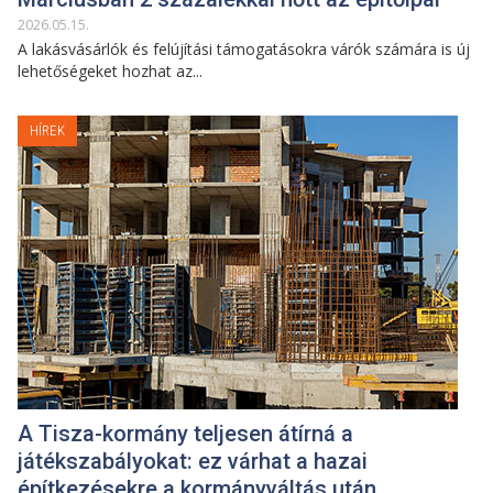
2026
.
05
.
15
.
A lakásvásárlók és felújítási támogatásokra várók számára is új
lehetőségeket hozhat az...
HÍREK
A Tisza-kormány teljesen átírná a
játékszabályokat: ez várhat a hazai
építkezésekre a kormányváltás után