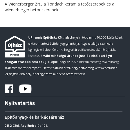
A Wienerberger Zrt., a Tondach kerámia tetőcserepek és a
wienerberger betoncserepek...
A
Piramis Építőház Kft.
telephelyein több mint 10.000 különböző,
raktáron tartott építőanyag garantálja, hogy rátalálj a számodra
legmegfelelőbbre. Célunk, hogy akár építkezésbe, akár felújításba
kezdesz,
kiváló minőségű áruhoz juss és első osztályú
szolgáltatásban részesülj
. Tudjuk, hogy az idő, a kiszámíthatóság és a minőség
számodra fontos szempont. Biztosíthatunk arról, hogy építőanyag kereskedésünk a
legmegfelelőbb hely, ahol egyszerre mindent beszerezhetsz.
Nyitvatartás
Építőanyag- és barkácsáruház
2132 Göd, Ady Endre út 121.