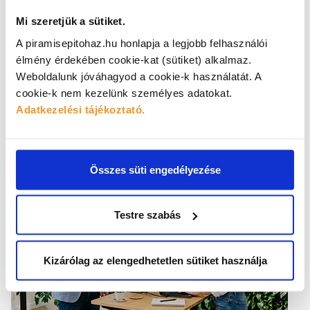
Mi szeretjük a sütiket.
A piramisepitohaz.hu honlapja a legjobb felhasználói
élmény érdekében cookie-kat (sütiket) alkalmaz.
Weboldalunk jóváhagyod a cookie-k használatát.
A
Hogyan válassz bioklimatikus pergolát?
cookie-k nem kezelünk személyes adatokat.
2026
.
07
.
22
.
Adatkezelési tájékoztató.
A bioklimatikus pergola olyan árnyékolási rendszer, forgatható
lamellákkal...
Összes süti engedélyezése
HÍREK
Testre szabás
Kizárólag az elengedhetetlen sütiket használja