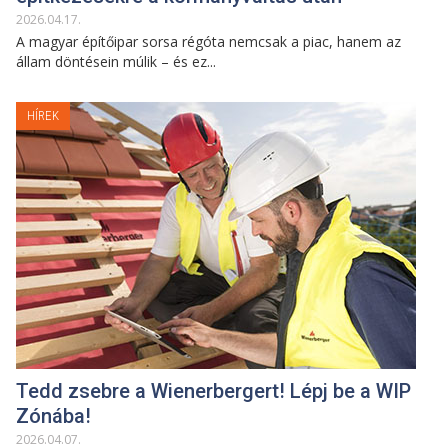
2026
.
04
.
17
.
A magyar építőipar sorsa régóta nemcsak a piac, hanem az
állam döntésein múlik – és ez...
HÍREK
Tedd zsebre a Wienerbergert! Lépj be a WIP
Zónába!
2026
.
04
.
07
.