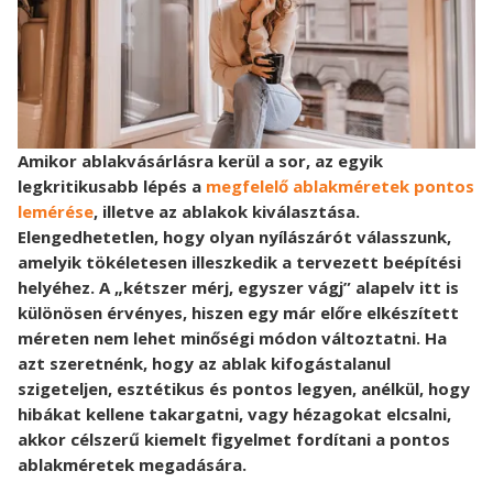
Amikor ablakvásárlásra kerül a sor, az egyik
legkritikusabb lépés a
megfelelő ablakméretek pontos
lemérése
, illetve az ablakok kiválasztása.
Elengedhetetlen, hogy olyan nyílászárót válasszunk,
amelyik tökéletesen illeszkedik a tervezett beépítési
helyéhez. A „kétszer mérj, egyszer vágj” alapelv itt is
különösen érvényes, hiszen egy már előre elkészített
méreten nem lehet minőségi módon változtatni. Ha
azt szeretnénk, hogy az ablak kifogástalanul
szigeteljen, esztétikus és pontos legyen, anélkül, hogy
hibákat kellene takargatni, vagy hézagokat elcsalni,
akkor célszerű kiemelt figyelmet fordítani a pontos
ablakméretek megadására.