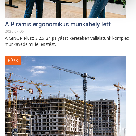
A Piramis ergonomikus munkahely lett
2026
.
07
.
06
.
A GINOP Plusz 3.2.5-24 pályázat keretében vállalatunk komplex
munkavédelmi fejlesztést..
HÍREK