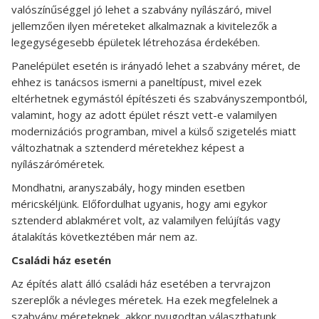
valószínűséggel jó lehet a szabvány nyílászáró, mivel
jellemzően ilyen méreteket alkalmaznak a kivitelezők a
legegységesebb épületek létrehozása érdekében.
Panelépület esetén is irányadó lehet a szabvány méret, de
ehhez is tanácsos ismerni a paneltípust, mivel ezek
eltérhetnek egymástól építészeti és szabványszempontból,
valamint, hogy az adott épület részt vett-e valamilyen
modernizációs programban, mivel a külső szigetelés miatt
változhatnak a sztenderd méretekhez képest a
nyílászáróméretek.
Mondhatni, aranyszabály, hogy minden esetben
méricskéljünk. Előfordulhat ugyanis, hogy ami egykor
sztenderd ablakméret volt, az valamilyen felújítás vagy
átalakítás következtében már nem az.
Családi ház esetén
Az építés alatt álló családi ház esetében a tervrajzon
szereplők a névleges méretek. Ha ezek megfelelnek a
szabvány méreteknek, akkor nyugodtan választhatunk