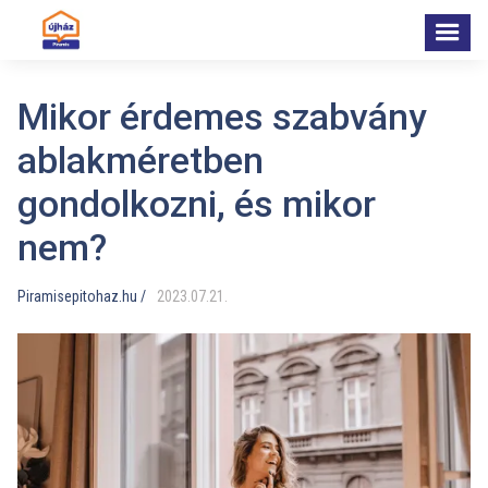
Mikor érdemes szabvány
ablakméretben
gondolkozni, és mikor
nem?
Piramisepitohaz.hu /
2023
.
07
.
21
.