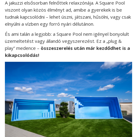
A jakuzzi elsősorban felnőttek relaxzónája. A Square Pool
viszont olyan közös élményt ad, amibe a gyerekek is be
tudnak kapcsolódni – lehet úszni, játszani, hűsölni, vagy csak
elnyúlni a vízben egy forró nyári délutánon.
És ami talán a legjobb: a Square Pool nem igényel bonyolult
üzemeltetést vagy állandó vegyszerezést. Ez a „plug &
play” medence –
összeszerelés után már kezdődhet is a
kikapcsolódás!