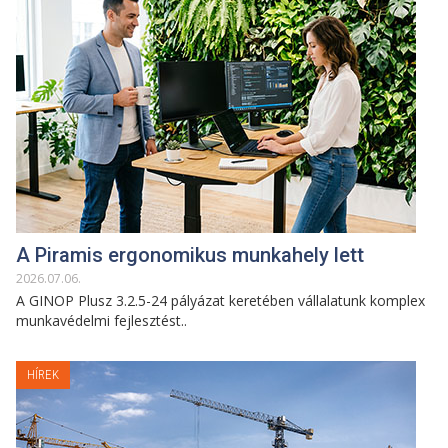
A Piramis ergonomikus munkahely lett
2026
.
07
.
06
.
A GINOP Plusz 3.2.5-24 pályázat keretében vállalatunk komplex
munkavédelmi fejlesztést..
HÍREK