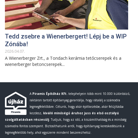
Tedd zsebre a Wienerbergert! Lépj be a WIP
Zónába!
2026
.
04
.
07
.
A Wienerberger Zrt., a Tondach kerámia tetőcserepek és a
wienerberger betoncserepek...
A
Piramis Építőház Kft.
telephelyein több mint 10.000 különböző,
raktáron tartott építőanyag garantálja, hogy rátalálj a számodra
legmegfelelőbbre. Célunk, hogy akár építkezésbe, akár felújításba
kezdesz,
kiváló minőségű áruhoz juss és első osztályú
szolgáltatásban részesülj
. Tudjuk, hogy az idő, a kiszámíthatóság és a minőség
számodra fontos szempont. Biztosíthatunk arról, hogy építőanyag kereskedésünk a
legmegfelelőbb hely, ahol egyszerre mindent beszerezhetsz.