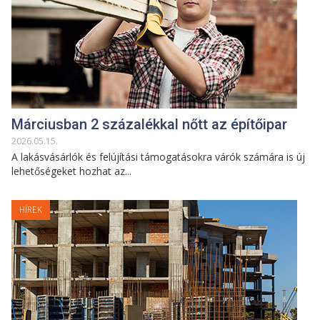
Márciusban 2 százalékkal nőtt az építőipar
2026
.
05
.
15
.
A lakásvásárlók és felújítási támogatásokra várók számára is új
lehetőségeket hozhat az...
HÍREK