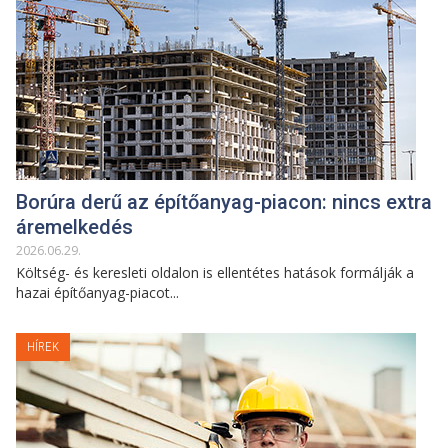
Borúra derű az építőanyag-piacon: nincs extra
áremelkedés
2026
.
06
.
29
.
Költség- és keresleti oldalon is ellentétes hatások formálják a
hazai építőanyag-piacot...
HÍREK