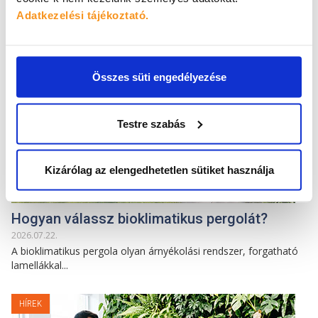
Adatkezelési tájékoztató.
HÍREK
Összes süti engedélyezése
Testre szabás
Kizárólag az elengedhetetlen sütiket használja
Hogyan válassz bioklimatikus pergolát?
2026
.
07
.
22
.
A bioklimatikus pergola olyan árnyékolási rendszer, forgatható
lamellákkal...
HÍREK