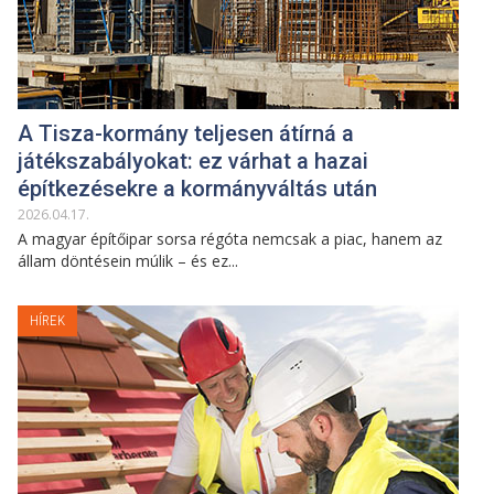
A Tisza-kormány teljesen átírná a
játékszabályokat: ez várhat a hazai
építkezésekre a kormányváltás után
2026
.
04
.
17
.
A magyar építőipar sorsa régóta nemcsak a piac, hanem az
állam döntésein múlik – és ez...
HÍREK