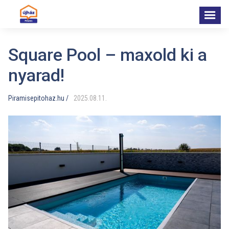
Square Pool – maxold ki a
nyarad!
Piramisepitohaz.hu /
2025
.
08
.
11
.