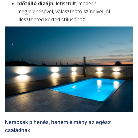
Időtálló dizájn:
letisztult, modern
megjelenésével, választható színeivel jól
illesztheted kerted stílusához.
Nemcsak pihenés, hanem élmény az egész
családnak