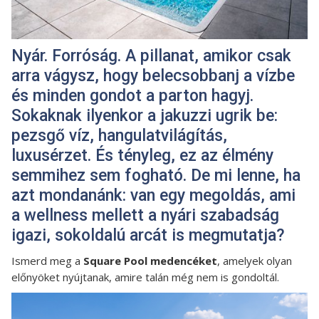
Nyár. Forróság. A pillanat, amikor csak
arra vágysz, hogy belecsobbanj a vízbe
és minden gondot a parton hagyj.
Sokaknak ilyenkor a jakuzzi ugrik be:
pezsgő víz, hangulatvilágítás,
luxusérzet. És tényleg, ez az élmény
semmihez sem fogható. De mi lenne, ha
azt mondanánk: van egy megoldás, ami
a wellness mellett a nyári szabadság
igazi, sokoldalú arcát is megmutatja?
Ismerd meg a
Square Pool medencéket
, amelyek olyan
előnyöket nyújtanak, amire talán még nem is gondoltál.