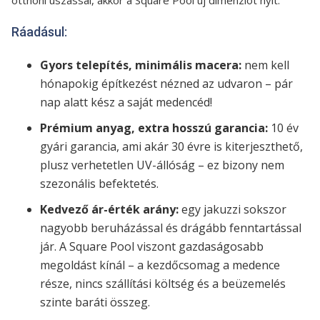
otthoni úszással, akkor a Square Pool új dimenziót nyit.
Ráadásul:
Gyors telepítés, minimális macera:
nem kell
hónapokig építkezést nézned az udvaron – pár
nap alatt kész a saját medencéd!
Prémium anyag, extra hosszú garancia:
10 év
gyári garancia, ami akár 30 évre is kiterjeszthető,
plusz verhetetlen UV-állóság – ez bizony nem
szezonális befektetés.
Kedvező ár-érték arány:
egy jakuzzi sokszor
nagyobb beruházással és drágább fenntartással
jár. A Square Pool viszont gazdaságosabb
megoldást kínál – a kezdőcsomag a medence
része, nincs szállítási költség és a beüzemelés
szinte baráti összeg.