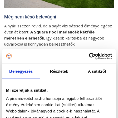
Még nem késő belevágni
A nyári szezon rövid, de a saját vízi oázisod élménye egész
éven át kitart.
A Square Pool medencék kétféle
méretben elérhetők,
így kisebb kertekbe és nagyobb
udvarokba is könnyedén beilleszthetők.
Ha tehát azon gondolkodsz, hogy idén végre legyen egy
saját vízi menedéked, de eddig a jakuzzit láttad az egyetlen
opcióként, akkor ideje szétnézned a
Piramis Építőház
Square Pool kínálatában, itt:
Medencék
Beleegyezés
Részletek
A sütikről
Mi szeretjük a sütiket.
A piramisepitohaz.hu honlapja a legjobb felhasználói
élmény érdekében cookie-kat (sütiket) alkalmaz.
Weboldalunk jóváhagyod a cookie-k használatát.
A
TALÁN EZ IS ÉRDEKELHET
cookie-k nem kezelünk személyes adatokat.