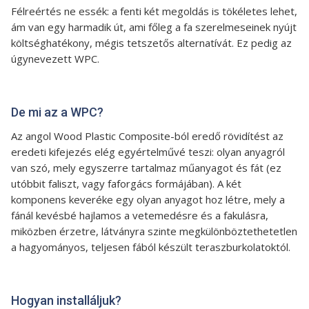
Félreértés ne essék: a fenti két megoldás is tökéletes lehet,
ám van egy harmadik út, ami főleg a fa szerelmeseinek nyújt
költséghatékony, mégis tetszetős alternatívát. Ez pedig az
úgynevezett WPC.
De mi az a WPC?
Az angol Wood Plastic Composite-ból eredő rövidítést az
eredeti kifejezés elég egyértelművé teszi: olyan anyagról
van szó, mely egyszerre tartalmaz műanyagot és fát (ez
utóbbit faliszt, vagy faforgács formájában). A két
komponens keveréke egy olyan anyagot hoz létre, mely a
fánál kevésbé hajlamos a vetemedésre és a fakulásra,
miközben érzetre, látványra szinte megkülönböztethetetlen
a hagyományos, teljesen fából készült teraszburkolatoktól.
Hogyan installáljuk?