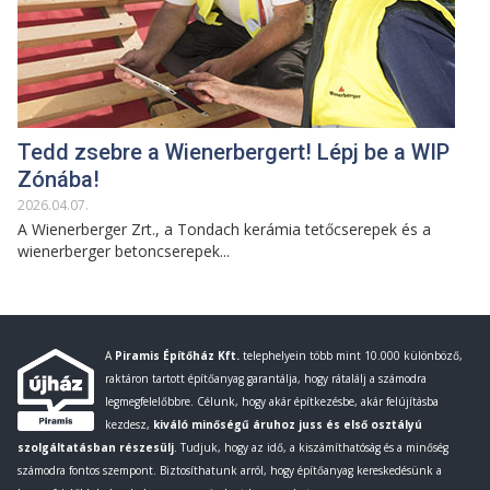
Tedd zsebre a Wienerbergert! Lépj be a WIP
Zónába!
2026
.
04
.
07
.
A Wienerberger Zrt., a Tondach kerámia tetőcserepek és a
wienerberger betoncserepek...
A
Piramis Építőház Kft.
telephelyein több mint 10.000 különböző,
raktáron tartott építőanyag garantálja, hogy rátalálj a számodra
legmegfelelőbbre. Célunk, hogy akár építkezésbe, akár felújításba
kezdesz,
kiváló minőségű áruhoz juss és első osztályú
szolgáltatásban részesülj
. Tudjuk, hogy az idő, a kiszámíthatóság és a minőség
számodra fontos szempont. Biztosíthatunk arról, hogy építőanyag kereskedésünk a