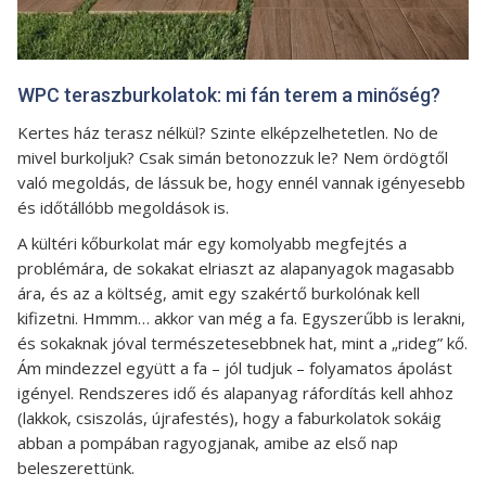
WPC teraszburkolatok: mi fán terem a minőség?
Kertes ház terasz nélkül? Szinte elképzelhetetlen. No de
mivel burkoljuk? Csak simán betonozzuk le? Nem ördögtől
való megoldás, de lássuk be, hogy ennél vannak igényesebb
és időtállóbb megoldások is.
A kültéri kőburkolat már egy komolyabb megfejtés a
problémára, de sokakat elriaszt az alapanyagok magasabb
ára, és az a költség, amit egy szakértő burkolónak kell
kifizetni. Hmmm… akkor van még a fa. Egyszerűbb is lerakni,
és sokaknak jóval természetesebbnek hat, mint a „rideg” kő.
Ám mindezzel együtt a fa – jól tudjuk – folyamatos ápolást
igényel. Rendszeres idő és alapanyag ráfordítás kell ahhoz
(lakkok, csiszolás, újrafestés), hogy a faburkolatok sokáig
abban a pompában ragyogjanak, amibe az első nap
beleszerettünk.