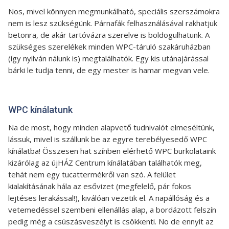
Nos, mivel könnyen megmunkálható, speciális szerszámokra
nem is lesz szükségünk. Párnafák felhasználásával rakhatjuk
betonra, de akár tartóvázra szerelve is boldogulhatunk. A
szükséges szerelékek minden WPC-táruló szakáruházban
(így nyilván nálunk is) megtalálhatók. Egy kis utánajárással
bárki le tudja tenni, de egy mester is hamar megvan vele.
WPC kínálatunk
Na de most, hogy minden alapvető tudnivalót elmeséltünk,
lássuk, mivel is szállunk be az egyre terebélyesedő WPC
kínálatba! Összesen hat színben elérhető WPC burkolataink
kizárólag az újHÁZ Centrum kínálatában találhatók meg,
tehát nem egy tucattermékről van szó. A felület
kialakításának hála az esővizet (megfelelő, pár fokos
lejtéses lerakással!), kiválóan vezetik el. A napállóság és a
vetemedéssel szembeni ellenállás alap, a bordázott felszín
pedig még a csúszásveszélyt is csökkenti. No de ennyit az