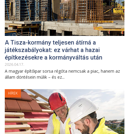
A Tisza-kormány teljesen átírná a
játékszabályokat: ez várhat a hazai
építkezésekre a kormányváltás után
2026
.
04
.
17
.
A magyar építőipar sorsa régóta nemcsak a piac, hanem az
állam döntésein múlik – és ez...
HÍREK