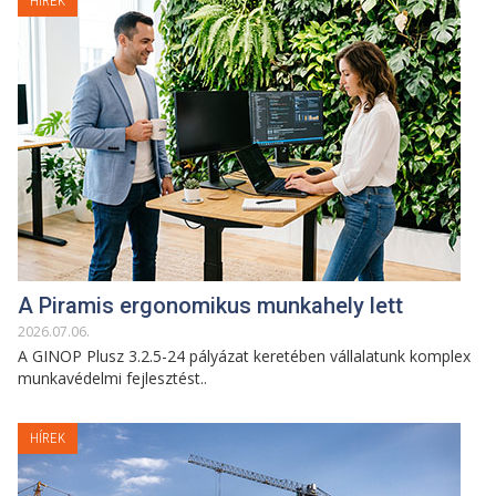
HÍREK
A Piramis ergonomikus munkahely lett
2026
.
07
.
06
.
A GINOP Plusz 3.2.5-24 pályázat keretében vállalatunk komplex
munkavédelmi fejlesztést..
HÍREK