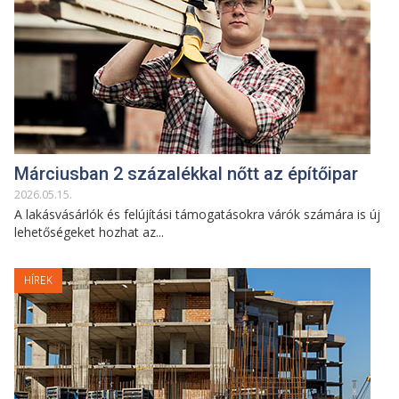
Márciusban 2 százalékkal nőtt az építőipar
2026
.
05
.
15
.
A lakásvásárlók és felújítási támogatásokra várók számára is új
lehetőségeket hozhat az...
HÍREK