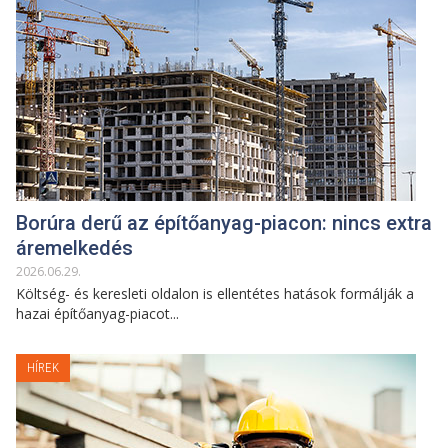
Borúra derű az építőanyag-piacon: nincs extra
áremelkedés
2026
.
06
.
29
.
Költség- és keresleti oldalon is ellentétes hatások formálják a
hazai építőanyag-piacot...
HÍREK