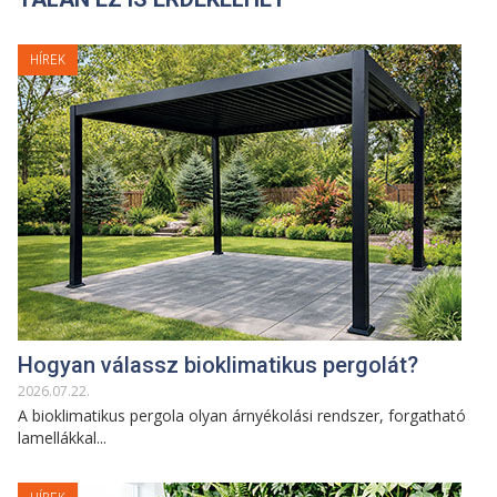
HÍREK
Hogyan válassz bioklimatikus pergolát?
2026
.
07
.
22
.
A bioklimatikus pergola olyan árnyékolási rendszer, forgatható
lamellákkal...