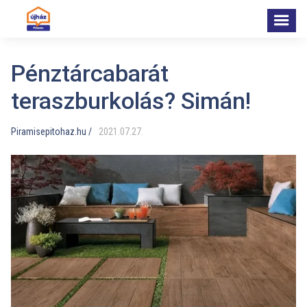
Pénztárcabarát
teraszburkolás? Simán!
Piramisepitohaz.hu /
2021
.
07
.
27
.