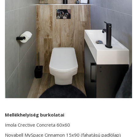
Mellékhelyiség burkolatai
Imola Crective Concreta 60x60
Novabell MySpace Cinnamon 15x90 (fahatású padlólap)