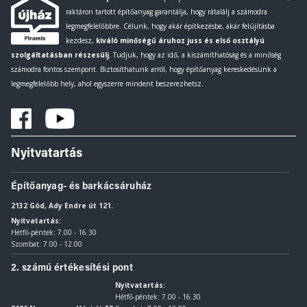
raktáron tartott építőanyag garantálja, hogy rátalálj a számodra
legmegfelelőbbre. Célunk, hogy akár építkezésbe, akár felújításba
kezdesz,
kiváló minőségű áruhoz juss és első osztályú
szolgáltatásban részesülj
. Tudjuk, hogy az idő, a kiszámíthatóság és a minőség
számodra fontos szempont. Biztosíthatunk arról, hogy építőanyag kereskedésünk a
legmegfelelőbb hely, ahol egyszerre mindent beszerezhetsz.
Nyitvatartás
Építőanyag- és barkácsáruház
2132 Göd, Ady Endre út 121.
Nyitvatartás:
Hétfő-péntek: 7.00 - 16.30
Szombat: 7.00 - 12.00
2. számú értékesítési pont
Nyitvatartás:
Hétfő-péntek: 7.00 - 16.30