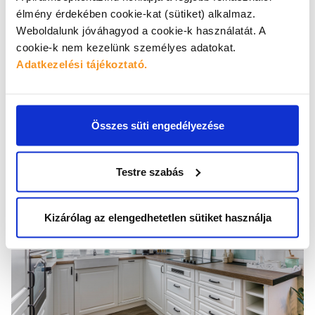
élmény érdekében cookie-kat (sütiket) alkalmaz.
Weboldalunk jóváhagyod a cookie-k használatát.
A
Melegburkolat:
cookie-k nem kezelünk személyes adatokat.
Montmelo Oak Silver (laminált parketta) MV857
Adatkezelési tájékoztató.
Összes süti engedélyezése
Testre szabás
Kizárólag az elengedhetetlen sütiket használja