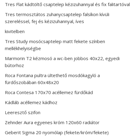
Tres Flat kádtöltő csaptelep kézizuhannyal és fix falitartóval
Tres termosztátos zuhanycsaptelep falsíkon kívüli
szereléssel, fej és kézizuhannyal, íves
kivitelben
Tres Study mosócsaptelep matt fekete színben
mellékhelyiségbe
Marmorin T2 kézmosó a wc-ben jobbos 40x22, egyedi
bútorhoz
Roca Fontana pultra ültethető mosdókagyló a
fürdőszobában 60x48x20
Roca Contesa 170x70 acéllemez fürdőkád
Kádláb acéllemez kádhoz
Leeresztő szifon
Zehnder Aura egyenes króm 120x60 radiátor
Geberit Sigma 20 nyomólap (fekete/króm/fekete)