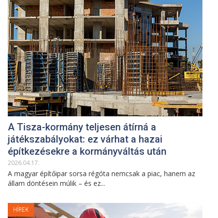
A Tisza-kormány teljesen átírná a
játékszabályokat: ez várhat a hazai
építkezésekre a kormányváltás után
2026
.
04
.
17
.
A magyar építőipar sorsa régóta nemcsak a piac, hanem az
állam döntésein múlik – és ez...
HÍREK