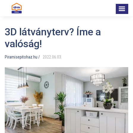
3D látványterv? Íme a
valóság!
Piramisepitohaz.hu /
2022
.
06
.
03
.