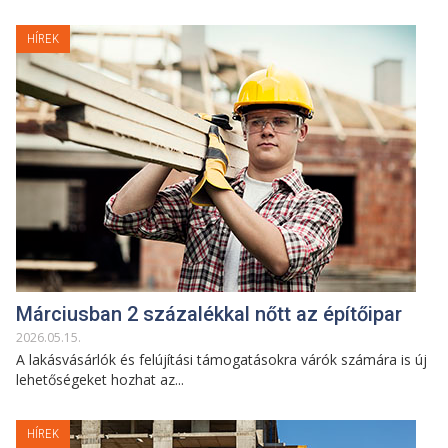
HÍREK
Márciusban 2 százalékkal nőtt az építőipar
2026
.
05
.
15
.
A lakásvásárlók és felújítási támogatásokra várók számára is új
lehetőségeket hozhat az...
HÍREK