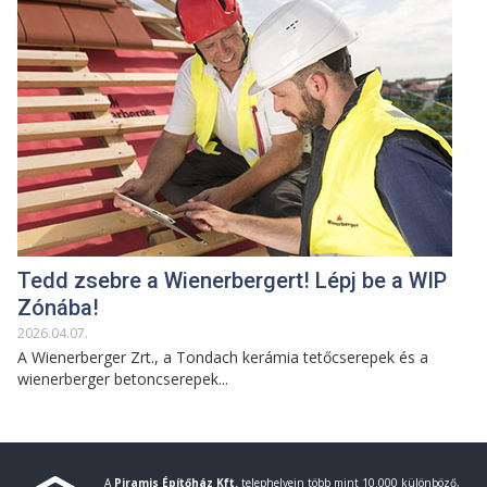
Tedd zsebre a Wienerbergert! Lépj be a WIP
Zónába!
2026
.
04
.
07
.
A Wienerberger Zrt., a Tondach kerámia tetőcserepek és a
wienerberger betoncserepek...
A
Piramis Építőház Kft.
telephelyein több mint 10.000 különböző,