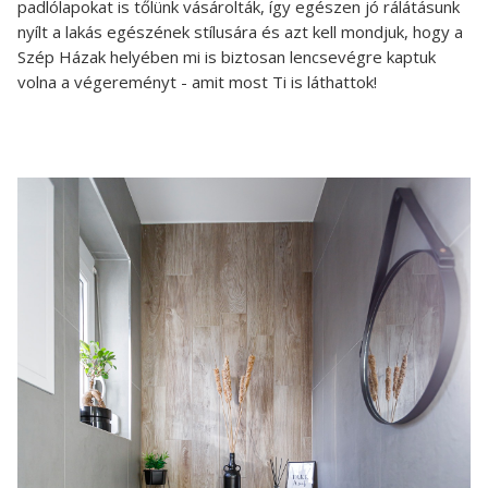
padlólapokat is tőlünk vásárolták, így egészen jó rálátásunk
nyílt a lakás egészének stílusára és azt kell mondjuk, hogy a
Szép Házak helyében mi is biztosan lencsevégre kaptuk
volna a végereményt - amit most Ti is láthattok!