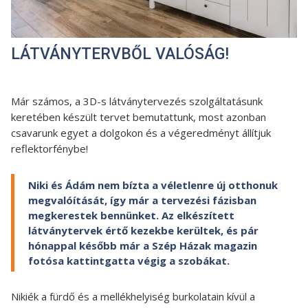
LÁTVÁNYTERVBŐL VALÓSÁG!
Már számos, a 3D-s látványtervezés szolgáltatásunk
keretében készült tervet bemutattunk, most azonban
csavarunk egyet a dolgokon és a végeredményt állítjuk
reflektorfénybe!
Niki és Ádám nem bízta a véletlenre új otthonuk
megvalóítását, így már a tervezési fázisban
megkerestek bennünket. Az elkészített
látványtervek értő kezekbe kerültek, és pár
hónappal később már a Szép Házak magazin
fotósa kattintgatta végig a szobákat.
Nikiék a fürdő és a mellékhelyiség burkolatain kívül a