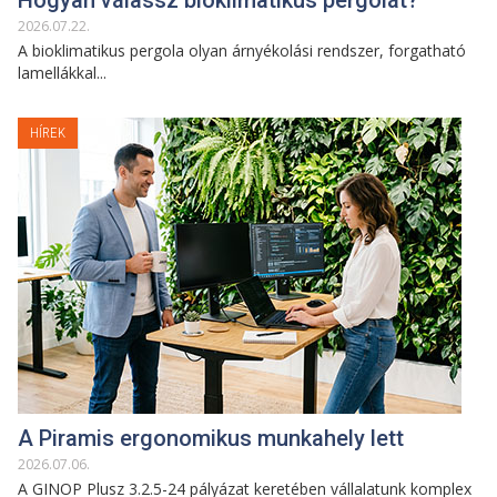
Hogyan válassz bioklimatikus pergolát?
2026
.
07
.
22
.
A bioklimatikus pergola olyan árnyékolási rendszer, forgatható
lamellákkal...
HÍREK
A Piramis ergonomikus munkahely lett
2026
.
07
.
06
.
A GINOP Plusz 3.2.5-24 pályázat keretében vállalatunk komplex