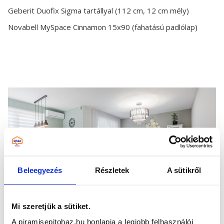
Geberit Duofix Sigma tartállyal (112 cm, 12 cm mély)
Novabell MySpace Cinnamon 15x90 (fahatású padlólap)
Beleegyezés
Részletek
A sütikről
Mi szeretjük a sütiket.
A piramisepitohaz.hu honlapja a legjobb felhasználói