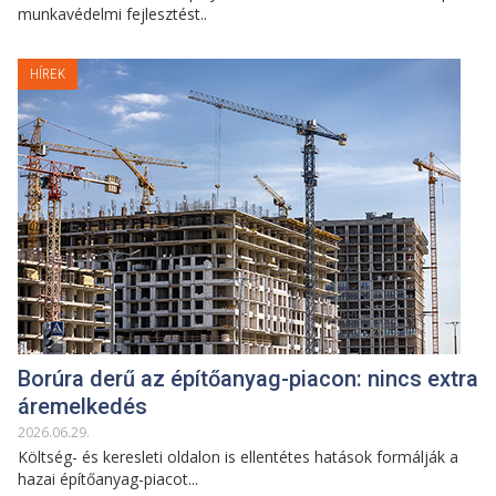
munkavédelmi fejlesztést..
HÍREK
Borúra derű az építőanyag-piacon: nincs extra
áremelkedés
2026
.
06
.
29
.
Költség- és keresleti oldalon is ellentétes hatások formálják a
hazai építőanyag-piacot...