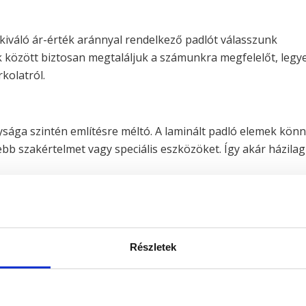
kiváló ár-érték aránnyal rendelkező padlót válasszunk
k között biztosan megtaláljuk a számunkra megfelelőt, legy
kolatról.
sága szintén említésre méltó. A laminált padló elemek kön
b szakértelmet vagy speciális eszközöket. Így akár házilag 
óak, így a konyhában is bátran alkalmazhatók. Ez még
szen szinte bármely helyiségben megállja a helyét.
Részletek
ós, könnyen karbantartható és stílusos padlót szeretnénk
álasztás? Olvass tovább, és kiderül!