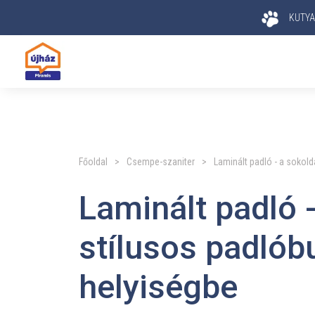
KUTYA
Főoldal
>
Csempe-szaniter
>
Laminált padló - a sokol
Laminált padló 
stílusos padlób
helyiségbe