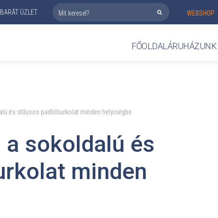
BARÁT ÜZLET
WEBSHOP
FŐOLDAL
ÁRUHÁZUNK
dalú és stílusos padlóburkolat minden helyiségbe
- a sokoldalú és
urkolat minden