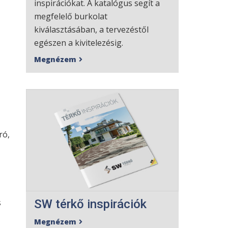
inspirációkat. A katalógus segít a
megfelelő burkolat
kiválasztásában, a tervezéstől
egészen a kivitelezésig.
Megnézem

ró,
SW térkő inspirációk
s
Megnézem
