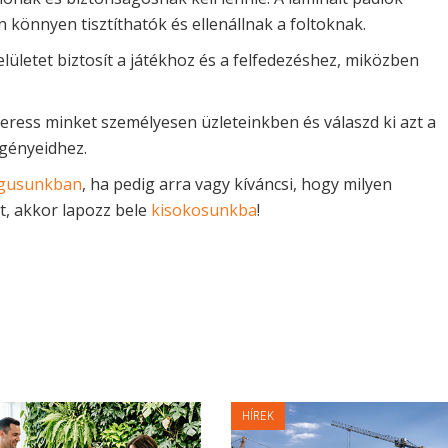
könnyen tisztíthatók és ellenállnak a foltoknak.
lületet biztosít a játékhoz és a felfedezéshez, miközben
keress minket személyesen üzleteinkben és válaszd ki azt a
igényeidhez.
lógusunkban
, ha pedig arra vagy kíváncsi, hogy milyen
, akkor lapozz bele
kisokosunkba
!
HÍREK