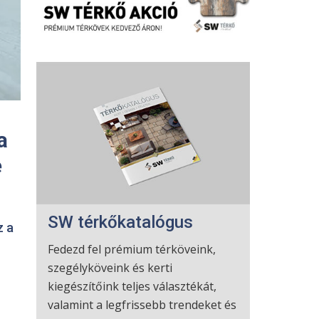
a
e
SW térkőkatalógus
z a
Fedezd fel prémium térköveink,
szegélyköveink és kerti
kiegészítőink teljes választékát,
valamint a legfrissebb trendeket és