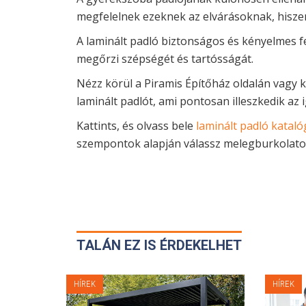
megfelelnek ezeknek az elvárásoknak, hiszen 
A laminált padló biztonságos és kényelmes fe
megőrzi szépségét és tartósságát.
Nézz körül a Piramis Építőház oldalán vagy 
laminált padlót, ami pontosan illeszkedik az 
Kattints, és olvass bele
laminált padló kata
szempontok alapján válassz melegburkolatot
TALÁN EZ IS ÉRDEKELHET
HÍREK
HÍREK