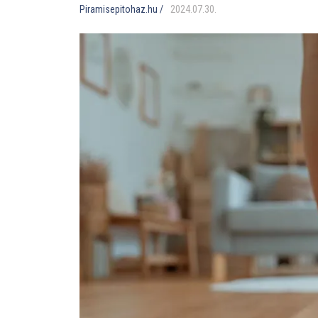
Piramisepitohaz.hu /
2024
.
07
.
30
.