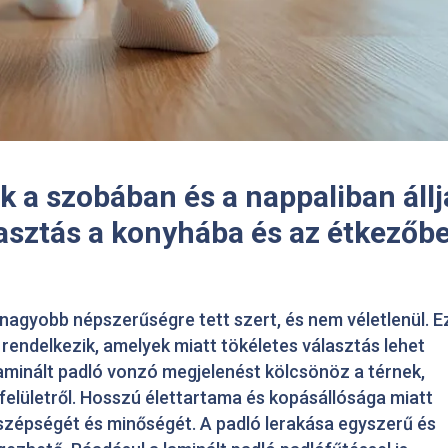
 a szobában és a nappaliban állj
asztás a konyhába és az étkezőb
nagyobb népszerűségre tett szert, és nem véletlenül. E
rendelkezik, amelyek miatt tökéletes választás lehet
aminált padló vonzó megjelenést kölcsönöz a térnek,
elületről. Hosszú élettartama és kopásállósága miatt
 szépségét és minőségét. A padló lerakása egyszerű és