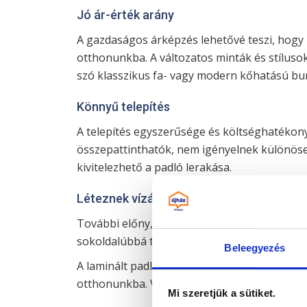
Jó ár-érték arány
A gazdaságos árképzés lehetővé teszi, hogy 
otthonunkba. A változatos minták és stíluso
szó klasszikus fa- vagy modern kőhatású bur
Könnyű telepítés
A telepítés egyszerűsége és költséghatékony
összepattinthatók, nem igényelnek különöseb
kivitelezhető a padló lerakása.
Léteznek vízálló típusok
További előny, hogy bizonyos típusok vízáll
sokoldalúbbá teszi ezt a melegburkolatot, hi
Beleegyezés
A laminált padló egy okos választás, ha tart
otthonunkba. Valóban minden helyiségbe jó v
Mi szeretjük a sütiket.