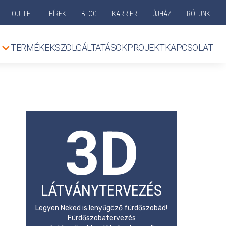
OUTLET
HÍREK
BLOG
KARRIER
ÚJHÁZ
RÓLUNK
TERMÉKEK
SZOLGÁLTATÁSOK
PROJEKT
KAPCSOLAT
3D
LÁTVÁNYTERVEZÉS
Legyen Neked is lenyűgöző fürdőszobád!
Fürdőszobatervezés