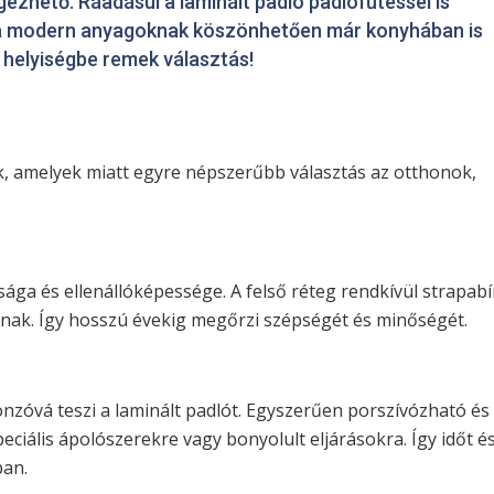
gezhető. Ráadásul a laminált padló padlófűtéssel is
gy a modern anyagoknak köszönhetően már konyhában is
n helyiségbe remek választás!
k, amelyek miatt egyre népszerűbb választás az otthonok,
ága és ellenállóképessége. A felső réteg rendkívül strapabí
ásnak. Így hosszú évekig megőrzi szépségét és minőségét.
onzóvá teszi a laminált padlót. Egyszerűen porszívózható és
eciális ápolószerekre vagy bonyolult eljárásokra. Így időt é
an.