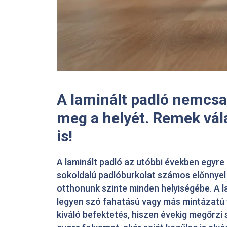
A laminált padló nemcsak
meg a helyét. Remek vál
is!
A laminált padló az utóbbi években egyre 
sokoldalú padlóburkolat számos előnnyel 
otthonunk szinte minden helyiségébe. A l
legyen szó fahatású vagy más mintázatú f
kiváló befektetés, hiszen évekig megőrzi