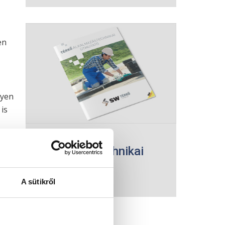
en
nyen
is
SW térkő
alkalmazástechnikai
útmutató
A sütikről
Megnézem
