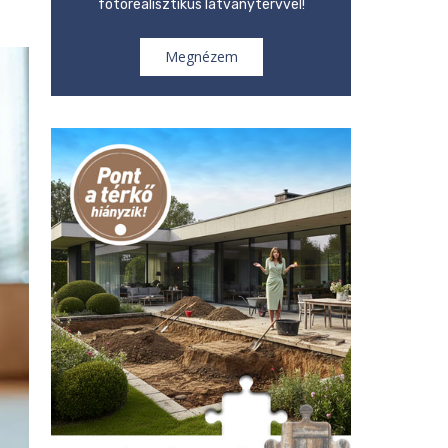
fotórealisztikus látványtervvel!
Megnézem