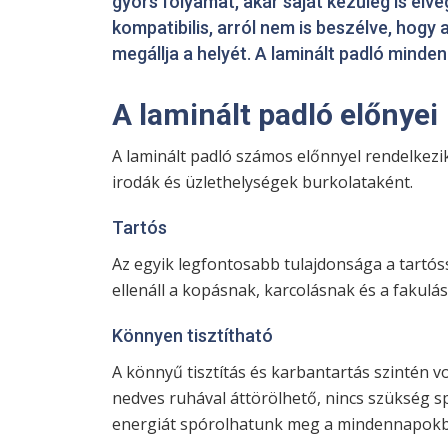
gyors folyamat, akár saját kezűleg is elvé
kompatibilis, arról nem is beszélve, ho
megállja a helyét. A laminált padló minde
A laminált padló előnyei
A laminált padló számos előnnyel rendelkezi
irodák és üzlethelységek burkolataként.
Tartós
Az egyik legfontosabb tulajdonsága a tartóss
ellenáll a kopásnak, karcolásnak és a fakul
Könnyen tisztítható
A könnyű tisztítás és karbantartás szintén v
nedves ruhával áttörölhető, nincs szükség sp
energiát spórolhatunk meg a mindennapokb