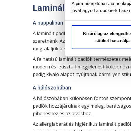
A piramisepitohaz.hu honlapj
Laminált padló minden h
jóváhagyod a cookie-k haszn
A nappaliban
A laminált padló a nappaliba tökéletes vála
Kizárólag az elengedhe
szeretnénk. Az elegáns fa- és kőmintázatú la
sütiket használja
megtaláljuk a nappali hangulatához legjobba
A fa hatású laminált padlók természetes me
modern és letisztult megjelenést kölcsönözn
pedig kiváló alapot nyújtanak bármilyen stí
A hálószobában
A hálószobában különösen fontos szempont 
padlók hozzájárulnak egy meleg, barátságos 
pihenéshez és az alváshoz.
Az allergiabarát és higiénikus laminált padló