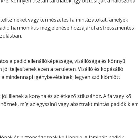
re. Könnyen tisztán tarthatók, így biztosítják a hálószoba
tellszíneket vagy természetes fa mintázatokat, amelyek
 padló harmonikus megjelenése hozzájárul a stresszmentes
azulásban.
os a padló ellenállóképessége, vízállósága és könnyű
 jól teljesítenek ezen a területen. Vízálló és kopásálló
 a mindennapi igénybevételnek, legyen szó kiömlött
 jól illenek a konyha és az étkező stílusához. A fa vagy kő
nöznek, míg az egyszínű vagy absztrakt mintás padlók kiem
ónak és biztonságosnak kell lennie. A laminált padlók