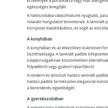
érzékenyek a poratkákra vagy más allergének
egészséges levegőjét.
A hálószobába választhatunk nyugtató, pasz
relaxáló hangulatot teremtenek. A laminált
környezet kialakításához, és segít az esti ell
A konyhában
A konyhában és az étkezőben különösen font
tisztíthatósága. A laminált padlók kifejezetten
tulajdonságaiknak köszönhetően ellenállnak
folyadékról vagy gyakori takarításról.
A modern és letisztult hatású laminált padlók
hatású padlók természetes eleganciát kölcsö
a berendezés egyediségét.
A gyerekszobában
A gyerekszoba padlójának különösen ellenáll