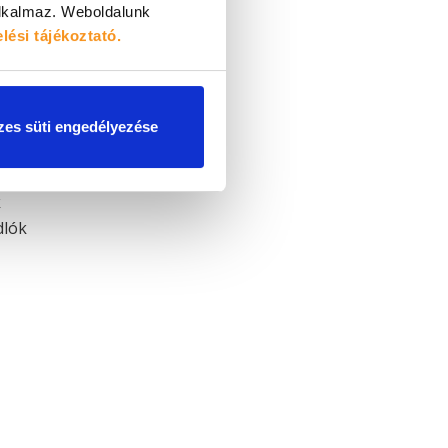
alkalmaz.
Weboldalunk
lési tájékoztató.
t
es süti engedélyezése
k
dlók