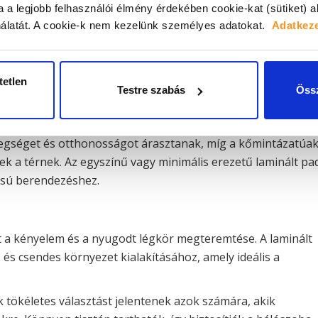
a a legjobb felhasználói élmény érdekében cookie-kat (sütiket) 
elyiségbe
álatát.
A cookie-k nem kezelünk személyes adatokat.
Adatkeze
sztás, ha stílusos és könnyen karbantartható padlóburkolato
tetlen
Testre szabás
Össz
minált padlók széles választéka lehetővé teszi, hogy
n illő megoldást.
legséget és otthonosságot árasztanak, míg a kőmintázatúa
ek a térnek. Az egyszínű vagy minimális erezetű laminált pa
lusú berendezéshez.
a kényelem és a nyugodt légkör megteremtése. A laminált
és csendes környezet kialakításához, amely ideális a
k tökéletes választást jelentenek azok számára, akik