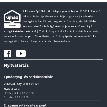
A
Piramis Építőház Kft.
telephelyein több mint 10.000 különböző,
raktáron tartott építőanyag garantálja, hogy rátalálj a számodra
legmegfelelőbbre. Célunk, hogy akár építkezésbe, akár felújításba
kezdesz,
kiváló minőségű áruhoz juss és első osztályú
szolgáltatásban részesülj
. Tudjuk, hogy az idő, a kiszámíthatóság és a minőség
számodra fontos szempont. Biztosíthatunk arról, hogy építőanyag kereskedésünk a
legmegfelelőbb hely, ahol egyszerre mindent beszerezhetsz.
Nyitvatartás
Építőanyag- és barkácsáruház
2132 Göd, Ady Endre út 121.
Nyitvatartás:
Hétfő-péntek: 7.00 - 16.30
Szombat: 7.00 - 12.00
2. számú értékesítési pont