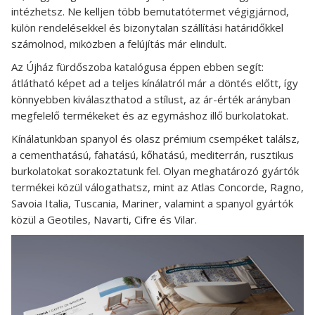
intézhetsz. Ne kelljen több bemutatótermet végigjárnod,
külön rendelésekkel és bizonytalan szállítási határidőkkel
számolnod, miközben a felújítás már elindult.
Az Újház fürdőszoba katalógusa éppen ebben segít:
átlátható képet ad a teljes kínálatról már a döntés előtt, így
könnyebben kiválaszthatod a stílust, az ár-érték arányban
megfelelő termékeket és az egymáshoz illő burkolatokat.
Kínálatunkban spanyol és olasz prémium csempéket találsz,
a cementhatású, fahatású, kőhatású, mediterrán, rusztikus
burkolatokat sorakoztatunk fel. Olyan meghatározó gyártók
termékei közül válogathatsz, mint az Atlas Concorde, Ragno,
Savoia Italia, Tuscania, Mariner, valamint a spanyol gyártók
közül a Geotiles, Navarti, Cifre és Vilar.