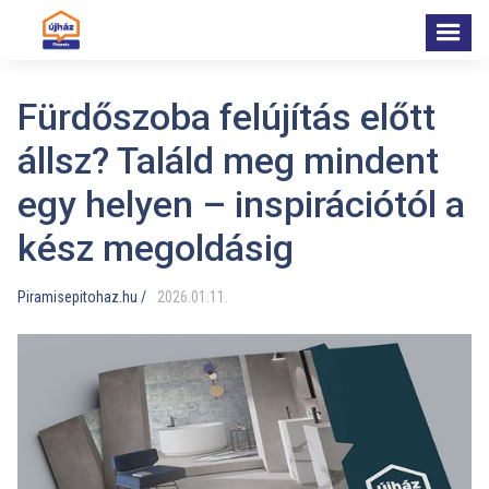
Fürdőszoba felújítás előtt
állsz? Találd meg mindent
egy helyen – inspirációtól a
kész megoldásig
Piramisepitohaz.hu /
2026
.
01
.
11
.