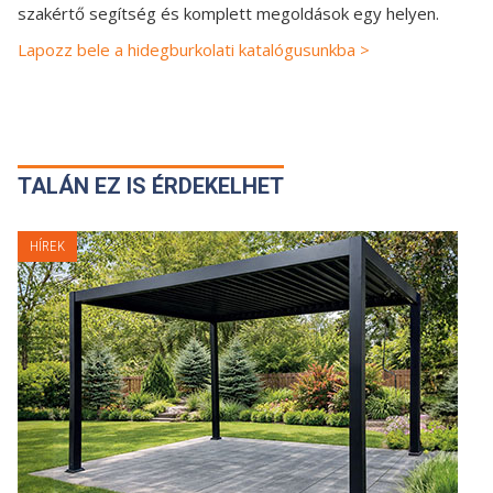
szakértő segítség és komplett megoldások egy helyen.
Lapozz bele a hidegburkolati katalógusunkba >
TALÁN EZ IS ÉRDEKELHET
HÍREK