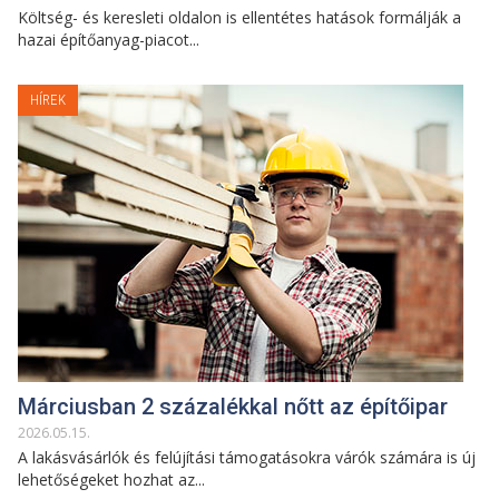
Költség- és keresleti oldalon is ellentétes hatások formálják a
hazai építőanyag-piacot...
HÍREK
Márciusban 2 százalékkal nőtt az építőipar
2026
.
05
.
15
.
A lakásvásárlók és felújítási támogatásokra várók számára is új
lehetőségeket hozhat az...