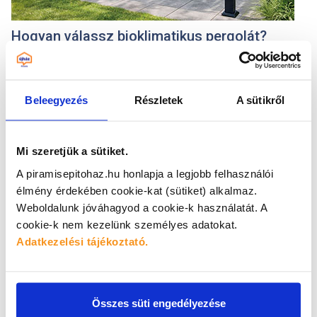
Hogyan válassz bioklimatikus pergolát?
2026
.
07
.
22
.
A bioklimatikus pergola olyan árnyékolási rendszer, forgatható
lamellákkal...
Beleegyezés
Részletek
A sütikről
HÍREK
Mi szeretjük a sütiket.
A piramisepitohaz.hu honlapja a legjobb felhasználói
élmény érdekében cookie-kat (sütiket) alkalmaz.
Weboldalunk jóváhagyod a cookie-k használatát.
A
cookie-k nem kezelünk személyes adatokat.
Adatkezelési tájékoztató.
Összes süti engedélyezése
A Piramis ergonomikus munkahely lett