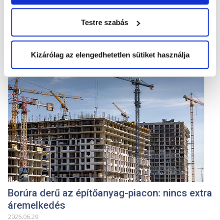
2026
.
07
.
06
.
A GINOP Plusz 3.2.5-24 pályázat keretében vállalatunk komplex
Testre szabás
munkavédelmi fejlesztést..
Kizárólag az elengedhetetlen sütiket használja
HÍREK
Borúra derű az építőanyag-piacon: nincs extra
áremelkedés
2026
.
06
.
29
.