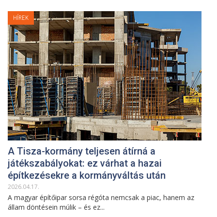
HÍREK
A Tisza-kormány teljesen átírná a
játékszabályokat: ez várhat a hazai
építkezésekre a kormányváltás után
2026
.
04
.
17
.
A magyar építőipar sorsa régóta nemcsak a piac, hanem az
állam döntésein múlik – és ez...