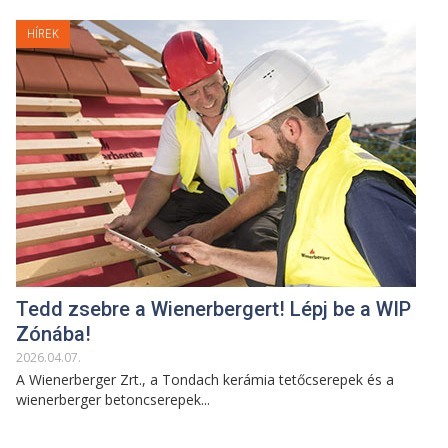
HÍREK
Tedd zsebre a Wienerbergert! Lépj be a WIP
Zónába!
2026
.
04
.
07
.
A Wienerberger Zrt., a Tondach kerámia tetőcserepek és a
wienerberger betoncserepek...