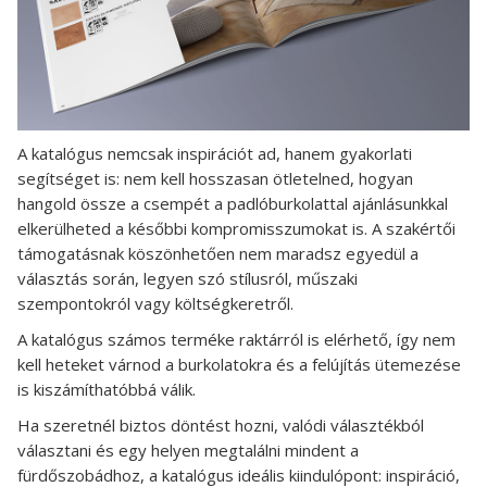
A katalógus nemcsak inspirációt ad, hanem gyakorlati
segítséget is: nem kell hosszasan ötletelned, hogyan
hangold össze a csempét a padlóburkolattal ajánlásunkkal
elkerülheted a későbbi kompromisszumokat is. A szakértői
támogatásnak köszönhetően nem maradsz egyedül a
választás során, legyen szó stílusról, műszaki
szempontokról vagy költségkeretről.
A katalógus számos terméke raktárról is elérhető, így nem
kell heteket várnod a burkolatokra és a felújítás ütemezése
is kiszámíthatóbbá válik.
Ha szeretnél biztos döntést hozni, valódi választékból
választani és egy helyen megtalálni mindent a
fürdőszobádhoz, a katalógus ideális kiindulópont: inspiráció,