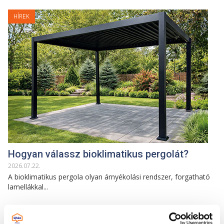
HÍREK
Hogyan válassz bioklimatikus pergolát?
2026
.
07
.
22
.
A bioklimatikus pergola olyan árnyékolási rendszer, forgatható
lamellákkal...
HÍREK