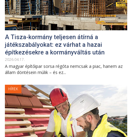
A Tisza-kormány teljesen átírná a
játékszabályokat: ez várhat a hazai
építkezésekre a kormányváltás után
2026
.
04
.
17
.
A magyar építőipar sorsa régóta nemcsak a piac, hanem az
állam döntésein múlik – és ez...
HÍREK