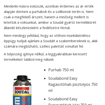
Mindenki másra esküszik, azonban érdemes az ár-érték
alapján dönteni a purhabok és a szilikonok terén is. Nem
csak a megfelelő árszint, hanem a minőség mellett is
letettük a voksunkat, amikor a Soudal gyártó termékkörét
állandó készletesként a fedélzetre hívtuk.
Nem mindegy például, hogy az otthoni munkálatokhoz
éppúgy tudjuk ajánlani a Soudalt a szakembereknek is, akik
számára megbízható, széles palettát vonultat fel.
A teljesség igénye nélkül, a leggyakrabban keresett
termékeket találod meg nálunk:
Purhab 750 ml
Soudabond Easy
Ragasztóhab pisztolyos 750
ml
Soudabond Easy