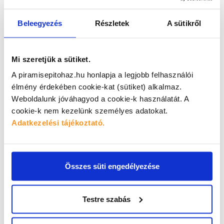
Beleegyezés
Részletek
A sütikről
Mi szeretjük a sütiket.
A piramisepitohaz.hu honlapja a legjobb felhasználói
élmény érdekében cookie-kat (sütiket) alkalmaz.
Weboldalunk jóváhagyod a cookie-k használatát.
A
cookie-k nem kezelünk személyes adatokat.
Adatkezelési tájékoztató.
A Piramis ergonomikus munkahely lett
2026
.
07
.
06
.
A GINOP Plusz 3.2.5-24 pályázat keretében vállalatunk komplex
munkavédelmi fejlesztést..
Összes süti engedélyezése
HÍREK
Testre szabás