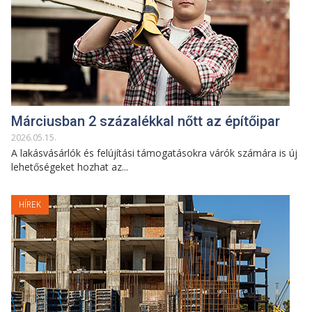
Márciusban 2 százalékkal nőtt az építőipar
2026
.
05
.
15
.
A lakásvásárlók és felújítási támogatásokra várók számára is új
lehetőségeket hozhat az...
HÍREK