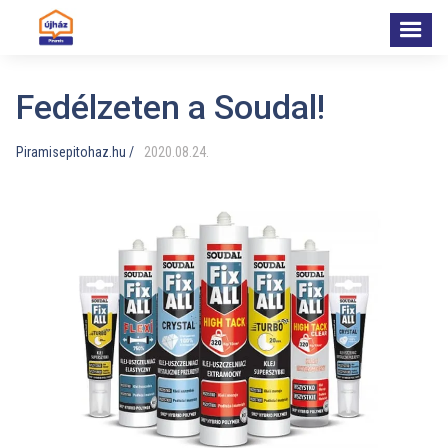
Fedélzeten a Soudal!
Piramisepitohaz.hu /
2020
.
08
.
24
.