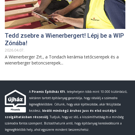
Tedd zsebre a Wienerbergert! Lépj be a WIP
Zónába!
2026
.
04
.
07
.
A Wienerberger Zrt., a Tondach kerámia tetőcserepek és a
wienerberger betoncserepek...
A
Piramis Építőház Kft.
telephelyein több mint 10.000 különböző,
raktáron tartott építőanyag garantálja, hogy rátalálj a számodra
legmegfelelőbbre. Célunk, hogy akár építkezésbe, akár felújításba
kezdesz,
kiváló minőségű áruhoz juss és első osztályú
szolgáltatásban részesülj
. Tudjuk, hogy az idő, a kiszámíthatóság és a minőség
számodra fontos szempont. Biztosíthatunk arról, hogy építőanyag kereskedésünk a
legmegfelelőbb hely, ahol egyszerre mindent beszerezhetsz.