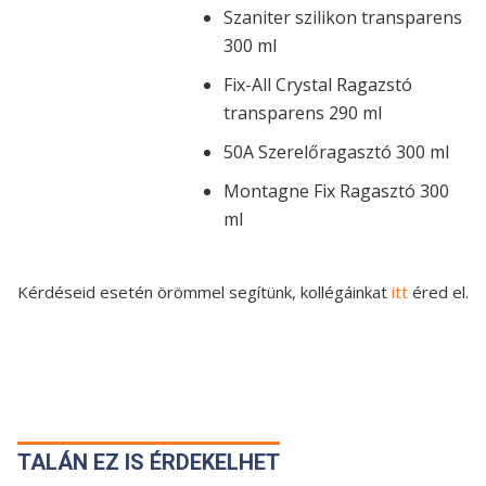
Szaniter szilikon transparens
300 ml
Fix-All Crystal Ragazstó
transparens 290 ml
50A Szerelőragasztó 300 ml
Montagne Fix Ragasztó 300
ml
Kérdéseid esetén örömmel segítünk, kollégáinkat
itt
éred el.
TALÁN EZ IS ÉRDEKELHET