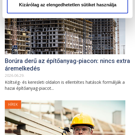
Kizárólag az elengedhetetlen sütiket használja
Borúra derű az építőanyag-piacon: nincs extra
áremelkedés
2026
.
06
.
29
.
Költség- és keresleti oldalon is ellentétes hatások formálják a
hazai építőanyag-piacot...
HÍREK