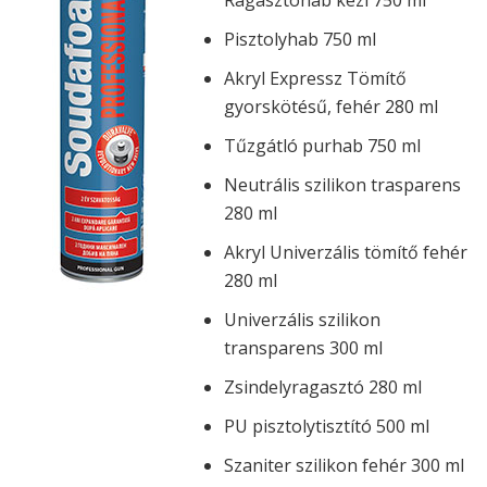
Ragasztóhab kézi 750 ml
Pisztolyhab 750 ml
Akryl Expressz Tömítő
gyorskötésű, fehér 280 ml
Tűzgátló purhab 750 ml
Neutrális szilikon trasparens
280 ml
Akryl Univerzális tömítő fehér
280 ml
Univerzális szilikon
transparens 300 ml
Zsindelyragasztó 280 ml
PU pisztolytisztító 500 ml
Szaniter szilikon fehér 300 ml