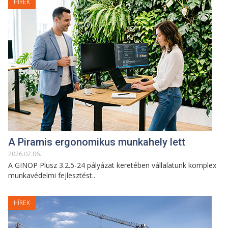
HÍREK
A Piramis ergonomikus munkahely lett
2026
.
07
.
06
.
A GINOP Plusz 3.2.5-24 pályázat keretében vállalatunk komplex
munkavédelmi fejlesztést..
HÍREK