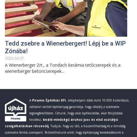
Tedd zsebre a Wienerbergert! Lépj be a WIP
Zónába!
2026
.
04
.
07
.
A Wienerberger Zrt., a Tondach kerámia tetőcserepek és a
wienerberger betoncserepek...
A
Piramis Építőház Kft.
telephelyein több mint 10.000 különböző,
raktáron tartott építőanyag garantálja, hogy rátalálj a számodra
legmegfelelőbbre. Célunk, hogy akár építkezésbe, akár felújításba
kezdesz,
kiváló minőségű áruhoz juss és első osztályú
szolgáltatásban részesülj
. Tudjuk, hogy az idő, a kiszámíthatóság és a minőség
számodra fontos szempont. Biztosíthatunk arról, hogy építőanyag kereskedésünk a