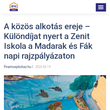
A közös alkotás ereje –
Különdíjat nyert a Zenit
Iskola a Madarak és Fák
napi rajzpályázaton
Piramisepitohaz.hu /
2025
.
06
.
19
.