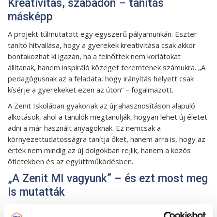
Kreativitás, szabadon – tanítás
másképp
A projekt túlmutatott egy egyszerű pályamunkán. Eszter
tanító hitvallása, hogy a gyerekek kreativitása csak akkor
bontakozhat ki igazán, ha a felnőttek nem korlátokat
állítanak, hanem inspiráló közeget teremtenek számukra. „A
pedagógusnak az a feladata, hogy irányítás helyett csak
kísérje a gyerekeket ezen az úton” – fogalmazott.
A Zenit Iskolában gyakoriak az újrahasznosításon alapuló
alkotások, ahol a tanulók megtanulják, hogyan lehet új életet
adni a már használt anyagoknak. Ez nemcsak a
környezettudatosságra tanítja őket, hanem arra is, hogy az
érték nem mindig az új dolgokban rejlik, hanem a közös
ötletekben és az együttműködésben.
„A Zenit MI vagyunk” – és ezt most meg
is mutatták
A
Piramis Építőház különdíjával
elismert pályamű nem