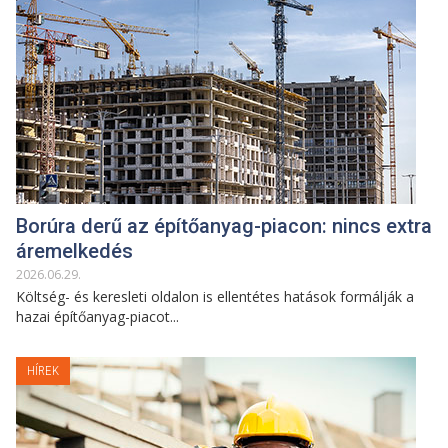
Borúra derű az építőanyag-piacon: nincs extra
áremelkedés
2026
.
06
.
29
.
Költség- és keresleti oldalon is ellentétes hatások formálják a
hazai építőanyag-piacot...
HÍREK