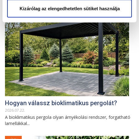
TALÁN EZ IS ÉRDEKELHET
Kizárólag az elengedhetetlen sütiket használja
HÍREK
Hogyan válassz bioklimatikus pergolát?
2026
.
07
.
22
.
A bioklimatikus pergola olyan árnyékolási rendszer, forgatható
lamellákkal...