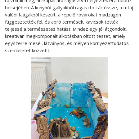
rajzolták meg, hurkapálcára ragasztva helyezték el a doboz
belsejében. A kunyhót gallyakból ragasztották össze, a tutaj
valódi faágakból készült, a repülő rovarokat madzagon
függesztették fel, és apró termések, kavicsok tették
teljessé a természetes hatást. Mindez egy jól átgondolt,
kreatívan megkomponált alkotásban öltött testet, amely
egyszerre mesél, látványos, és mélyen környezettudatos
szemléletet közvetít.