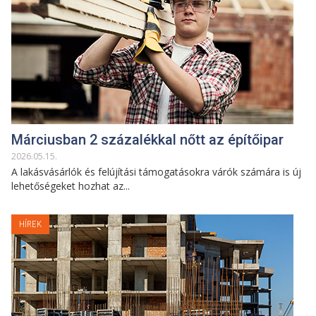
Márciusban 2 százalékkal nőtt az építőipar
2026
.
05
.
15
.
A lakásvásárlók és felújítási támogatásokra várók számára is új
lehetőségeket hozhat az...
HÍREK