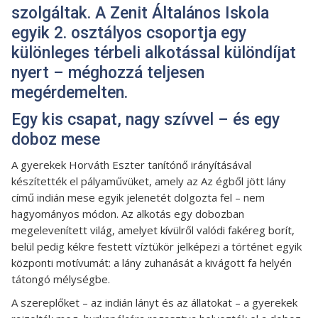
szolgáltak. A Zenit Általános Iskola
egyik 2. osztályos csoportja egy
különleges térbeli alkotással különdíjat
nyert – méghozzá teljesen
megérdemelten.
Egy kis csapat, nagy szívvel – és egy
doboz mese
A gyerekek Horváth Eszter tanítónő irányításával
készítették el pályaművüket, amely az Az égből jött lány
című indián mese egyik jelenetét dolgozta fel – nem
hagyományos módon. Az alkotás egy dobozban
megelevenített világ, amelyet kívülről valódi fakéreg borít,
belül pedig kékre festett víztükör jelképezi a történet egyik
központi motívumát: a lány zuhanását a kivágott fa helyén
tátongó mélységbe.
A szereplőket – az indián lányt és az állatokat – a gyerekek