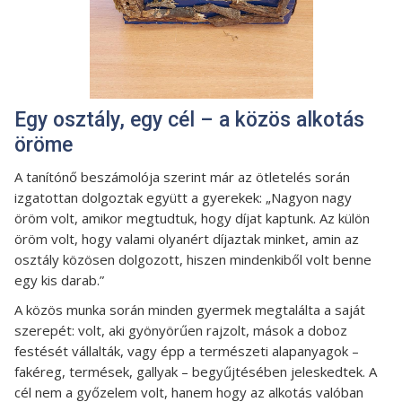
Egy osztály, egy cél – a közös alkotás
öröme
A tanítónő beszámolója szerint már az ötletelés során
izgatottan dolgoztak együtt a gyerekek: „Nagyon nagy
öröm volt, amikor megtudtuk, hogy díjat kaptunk. Az külön
öröm volt, hogy valami olyanért díjaztak minket, amin az
osztály közösen dolgozott, hiszen mindenkiből volt benne
egy kis darab.”
A közös munka során minden gyermek megtalálta a saját
szerepét: volt, aki gyönyörűen rajzolt, mások a doboz
festését vállalták, vagy épp a természeti alapanyagok –
fakéreg, termések, gallyak – begyűjtésében jeleskedtek. A
cél nem a győzelem volt, hanem hogy az alkotás valóban