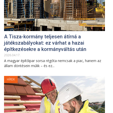
A Tisza-kormány teljesen átírná a
játékszabályokat: ez várhat a hazai
építkezésekre a kormányváltás után
2026
.
04
.
17
.
A magyar építőipar sorsa régóta nemcsak a piac, hanem az
állam döntésein múlik – és ez...
HÍREK