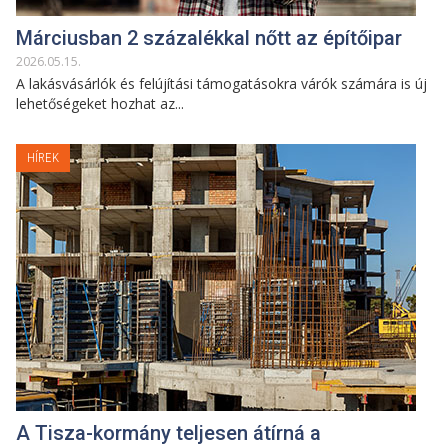
Márciusban 2 százalékkal nőtt az építőipar
2026
.
05
.
15
.
A lakásvásárlók és felújítási támogatásokra várók számára is új
lehetőségeket hozhat az...
HÍREK
A Tisza-kormány teljesen átírná a