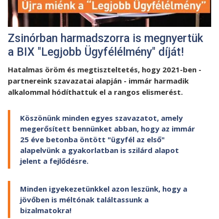
Zsinórban harmadszorra is megnyertük
a BIX "Legjobb Ügyfélélmény" díját!
Hatalmas öröm és megtiszteltetés, hogy 2021-ben -
partnereink szavazatai alapján - immár harmadik
alkalommal hódíthattuk el a rangos elismerést.
Köszönünk minden egyes szavazatot, amely
megerősített bennünket abban, hogy az immár
25 éve betonba öntött "ügyfél az első"
alapelvünk a gyakorlatban is szilárd alapot
jelent a fejlődésre.
Minden igyekezetünkkel azon leszünk, hogy a
jövőben is méltónak találtassunk a
bizalmatokra!