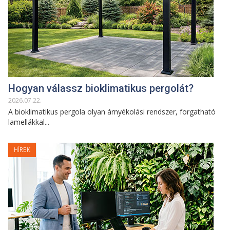
Hogyan válassz bioklimatikus pergolát?
2026
.
07
.
22
.
A bioklimatikus pergola olyan árnyékolási rendszer, forgatható
lamellákkal...
HÍREK