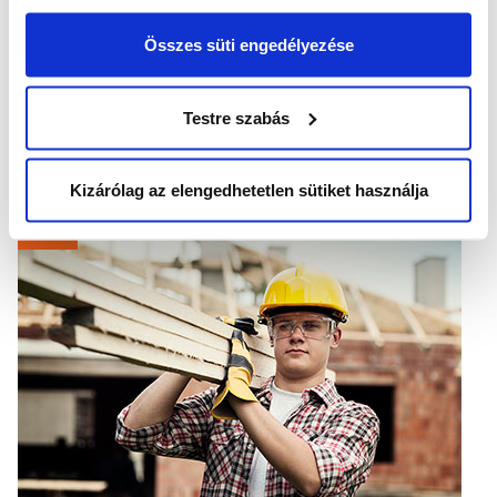
Összes süti engedélyezése
Borúra derű az építőanyag-piacon: nincs extra
áremelkedés
Testre szabás
2026
.
06
.
29
.
Költség- és keresleti oldalon is ellentétes hatások formálják a
hazai építőanyag-piacot...
Kizárólag az elengedhetetlen sütiket használja
HÍREK