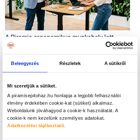
A Piramis ergonomikus munkahely lett
2026
.
07
.
06
.
A GINOP Plusz 3.2.5-24 pályázat keretében vállalatunk komplex
munkavédelmi fejlesztést..
Beleegyezés
Részletek
A sütikről
HÍREK
Mi szeretjük a sütiket.
A piramisepitohaz.hu honlapja a legjobb felhasználói
élmény érdekében cookie-kat (sütiket) alkalmaz.
Weboldalunk jóváhagyod a cookie-k használatát.
A
cookie-k nem kezelünk személyes adatokat.
Adatkezelési tájékoztató.