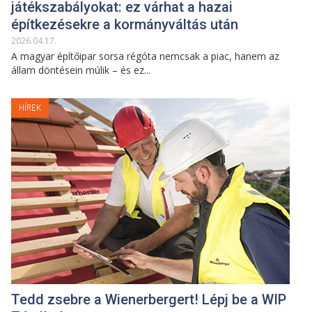
játékszabályokat: ez várhat a hazai
építkezésekre a kormányváltás után
2026
.
04
.
17
.
A magyar építőipar sorsa régóta nemcsak a piac, hanem az
állam döntésein múlik – és ez...
HÍREK
Tedd zsebre a Wienerbergert! Lépj be a WIP