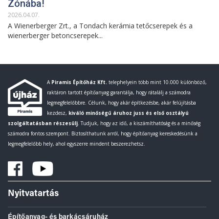
Zónába!
2026
.
04
.
07
.
A Wienerberger Zrt., a Tondach kerámia tetőcserepek és a
wienerberger betoncserepek...
A
Piramis Építőház Kft.
telephelyein több mint 10.000 különböző,
raktáron tartott építőanyag garantálja, hogy rátalálj a számodra
legmegfelelőbbre. Célunk, hogy akár építkezésbe, akár felújításba
kezdesz,
kiváló minőségű áruhoz juss és első osztályú
szolgáltatásban részesülj
. Tudjuk, hogy az idő, a kiszámíthatóság és a minőség
számodra fontos szempont. Biztosíthatunk arról, hogy építőanyag kereskedésünk a
legmegfelelőbb hely, ahol egyszerre mindent beszerezhetsz.
Nyitvatartás
Építőanyag- és barkácsáruház