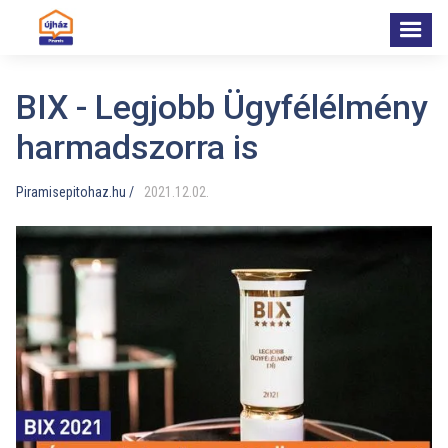
BIX - Legjobb Ügyfélélmény
harmadszorra is
Piramisepitohaz.hu /
2021
.
12
.
02
.