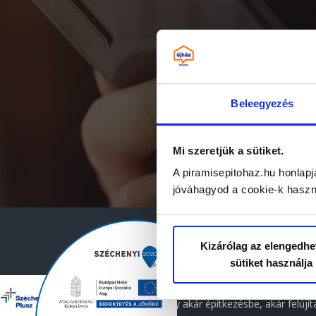
Beleegyezés
Mi szeretjük a sütiket.
A piramisepitohaz.hu honlapj
jóváhagyod a cookie-k haszn
Kizárólag az elengedhe
sütiket használja
A
Piramis Építőház Kft.
telephely
hogy akár építkezésbe, akár felújí