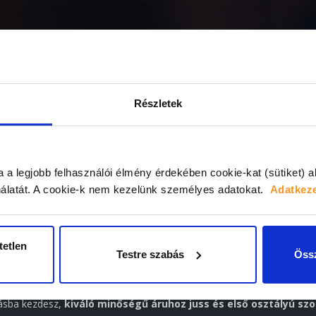
Vissza a főoldalra
Részletek
a a legjobb felhasználói élmény érdekében cookie-kat (sütiket) 
álatát.
A cookie-k nem kezelünk személyes adatokat.
Adatkeze
tetlen
Testre szabás
Össz
ein több mint 10.000 különböző, raktáron tartott építőanyag garantál
tásba kezdesz,
kiváló minőségű áruhoz juss és első osztályú szo