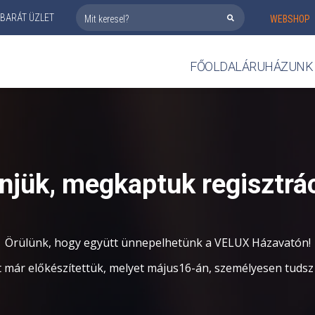
BARÁT ÜZLET
WEBSHOP
FŐOLDAL
ÁRUHÁZUNK
njük, megkaptuk regisztrác
Örülünk, hogy együtt ünnepelhetünk a VELUX Házavatón!
már előkészítettük, melyet május16-án, személyesen tudsz