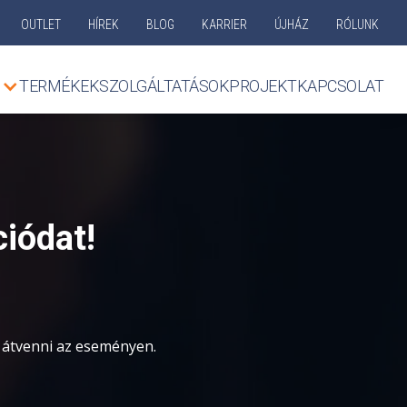
OUTLET
HÍREK
BLOG
KARRIER
ÚJHÁZ
RÓLUNK
TERMÉKEK
SZOLGÁLTATÁSOK
PROJEKT
KAPCSOLAT
iódat!
 átvenni az eseményen.