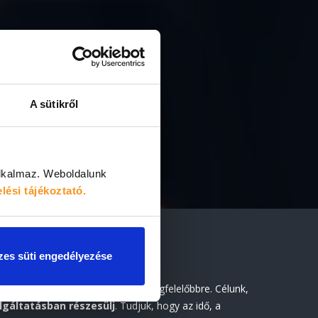
A sütikről
alkalmaz.
Weboldalunk
lési tájékoztató.
es süti engedélyezése
ja, hogy rátalálj a számodra legmegfelelőbbre. Célunk,
lgáltatásban részesülj
. Tudjuk, hogy az idő, a