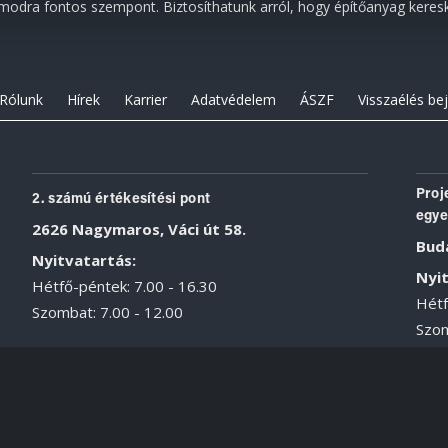
odra fontos szempont. Biztosíthatunk arról, hogy építőanyag keresk
Rólunk
Hírek
Karrier
Adatvédelem
ÁSZF
Visszaélés be
Proj
2. számú értékesítési pont
egye
2626 Nagymaros, Váci út 58.
Buda
Nyitvatartás:
Nyit
Hétfő-péntek: 7.00 - 16.30
Hétf
Szombat: 7.00 - 12.00
Szom