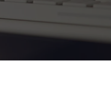
A
Piramis Építőház Kft.
telephelyein több mint 10.000 különböző,
raktáron tartott építőanyag garantálja, hogy rátalálj a számodra
legmegfelelőbbre. Célunk, hogy akár építkezésbe, akár felújításba
kezdesz,
kiváló minőségű áruhoz juss és első osztályú
szolgáltatásban részesülj
. Tudjuk, hogy az idő, a kiszámíthatóság és a minőség
számodra fontos szempont. Biztosíthatunk arról, hogy építőanyag kereskedésünk a