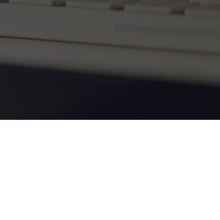
A
Piramis Építőház Kft.
telephelyein több mint 10.000 különböző,
raktáron tartott építőanyag garantálja, hogy rátalálj a számodra
legmegfelelőbbre. Célunk, hogy akár építkezésbe, akár felújításba
kezdesz,
kiváló minőségű áruhoz juss és első osztályú
szolgáltatásban részesülj
. Tudjuk, hogy az idő, a kiszámíthatóság és a minőség
számodra fontos szempont. Biztosíthatunk arról, hogy építőanyag kereskedésünk a