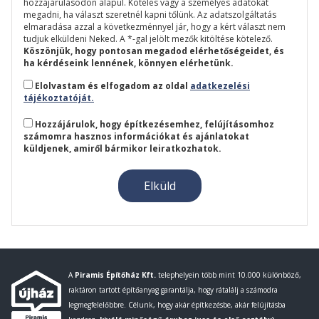
hozzájárulásodon alapul. Köteles vagy a személyes adatokat
megadni, ha választ szeretnél kapni tőlünk. Az adatszolgáltatás
elmaradása azzal a következménnyel jár, hogy a kért választ nem
tudjuk elküldeni Neked. A *-gal jelölt mezők kitöltése kötelező.
Köszönjük, hogy pontosan megadod elérhetőségeidet, és
ha kérdéseink lennének, könnyen elérhetünk.
Elolvastam és elfogadom az oldal
adatkezelési
tájékoztatóját.
Hozzájárulok, hogy építkezésemhez, felújításomhoz
számomra hasznos információkat és ajánlatokat
küldjenek, amiről bármikor leiratkozhatok.
A
Piramis Építőház Kft.
telephelyein több mint 10.000 különböző,
raktáron tartott építőanyag garantálja, hogy rátalálj a számodra
legmegfelelőbbre. Célunk, hogy akár építkezésbe, akár felújításba