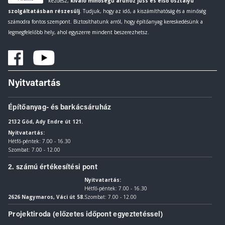
kezdesz,
kiváló minőségű áruhoz juss és első osztályú
szolgáltatásban részesülj
. Tudjuk, hogy az idő, a kiszámíthatóság és a minőség
számodra fontos szempont. Biztosíthatunk arról, hogy építőanyag kereskedésünk a
legmegfelelőbb hely, ahol egyszerre mindent beszerezhetsz.
Nyitvatartás
Építőanyag- és barkácsáruház
2132 Göd, Ady Endre út 121.
Nyitvatartás:
Hétfő-péntek: 7.00 - 16.30
Szombat: 7.00 - 12.00
2. számú értékesítési pont
Nyitvatartás:
Hétfő-péntek: 7.00 - 16.30
2626 Nagymaros, Váci út 58.
Szombat: 7.00 - 12.00
Projektiroda (előzetes időpont egyeztetéssel)