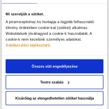
Mi szeretjük a sütiket.
A piramisepitohaz.hu honlapja a legjobb felhasználói
élmény érdekében cookie-kat (sütiket) alkalmaz.
Weboldalunk jóváhagyod a cookie-k használatát.
A
cookie-k nem kezelünk személyes adatokat.
Adatkezelési tájékoztató.
Tájékoztatunk, hogy az adatkezelés a Te személyes
hozzájárulásodon alapul. Köteles vagy a személyes adatokat
megadni, ha választ szeretnél kapni tőlünk. Az adatszolgáltatás
Összes süti engedélyezése
elmaradása azzal a következménnyel jár, hogy a kért választ nem
tudjuk elküldeni Neked. A *-gal jelölt mezők kitöltése kötelező.
Köszönjük, hogy pontosan megadod elérhetőségeidet, és
ha kérdéseink lennének, könnyen elérhetünk.
Testre szabás
Elolvastam és elfogadom az oldal
adatkezelési
tájékoztatóját.
Kizárólag az elengedhetetlen sütiket használja
Hozzájárulok, hogy építkezésemhez, felújításomhoz
számomra hasznos információkat és ajánlatokat