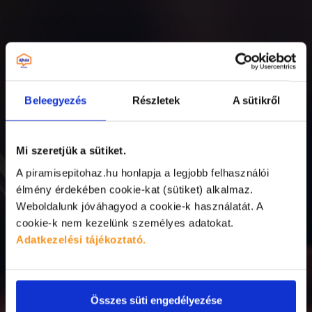
Beleegyezés
Részletek
A sütikről
Mi szeretjük a sütiket.
A piramisepitohaz.hu honlapja a legjobb felhasználói
Meg is vagyunk!
élmény érdekében cookie-kat (sütiket) alkalmaz.
Weboldalunk jóváhagyod a cookie-k használatát.
A
cookie-k nem kezelünk személyes adatokat.
Az e-bookot az alábbi gombra kattintva
Adatkezelési tájékoztató.
töltheted le:
Összes süti engedélyezése