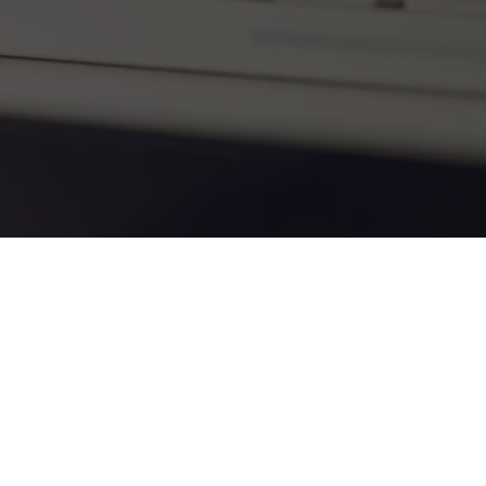
A
Piramis Építőház Kft.
telephelyein több mint 10.000 különböző,
raktáron tartott építőanyag garantálja, hogy rátalálj a számodra
legmegfelelőbbre. Célunk, hogy akár építkezésbe, akár felújításba
kezdesz,
kiváló minőségű áruhoz juss és első osztályú
szolgáltatásban részesülj
. Tudjuk, hogy az idő, a kiszámíthatóság és a minőség
számodra fontos szempont. Biztosíthatunk arról, hogy építőanyag kereskedésünk a
legmegfelelőbb hely, ahol egyszerre mindent beszerezhetsz.