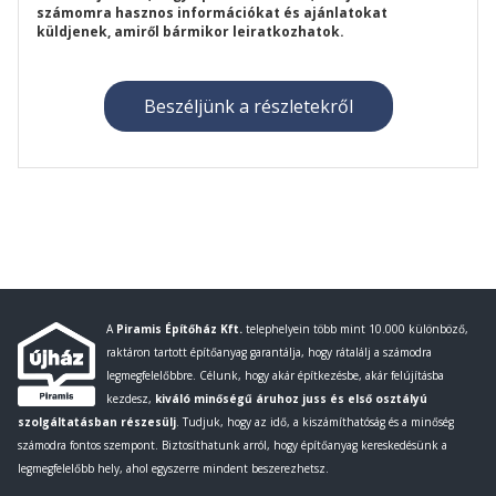
számomra hasznos információkat és ajánlatokat
küldjenek, amiről bármikor leiratkozhatok.
A
Piramis Építőház Kft.
telephelyein több mint 10.000 különböző,
raktáron tartott építőanyag garantálja, hogy rátalálj a számodra
legmegfelelőbbre. Célunk, hogy akár építkezésbe, akár felújításba
kezdesz,
kiváló minőségű áruhoz juss és első osztályú
szolgáltatásban részesülj
. Tudjuk, hogy az idő, a kiszámíthatóság és a minőség
számodra fontos szempont. Biztosíthatunk arról, hogy építőanyag kereskedésünk a
legmegfelelőbb hely, ahol egyszerre mindent beszerezhetsz.