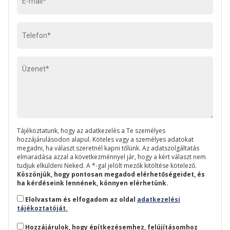
Tájékoztatunk, hogy az adatkezelés a Te személyes
hozzájárulásodon alapul. Köteles vagy a személyes adatokat
megadni, ha választ szeretnél kapni tőlünk. Az adatszolgáltatás
elmaradása azzal a következménnyel jár, hogy a kért választ nem
tudjuk elküldeni Neked. A *-gal jelölt mezők kitöltése kötelező.
Köszönjük, hogy pontosan megadod elérhetőségeidet, és
ha kérdéseink lennének, könnyen elérhetünk.
Elolvastam és elfogadom az oldal
adatkezelési
tájékoztatóját.
Hozzájárulok, hogy építkezésemhez, felújításomhoz