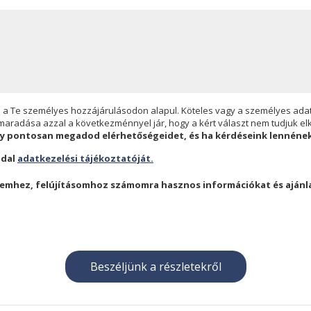
 a Te személyes hozzájárulásodon alapul. Köteles vagy a személyes adat
lmaradása azzal a következménnyel jár, hogy a kért választ nem tudjuk elk
y pontosan megadod elérhetőségeidet, és ha kérdéseink lennének
ldal
adatkezelési tájékoztatóját.
emhez, felújításomhoz számomra hasznos információkat és ajánla