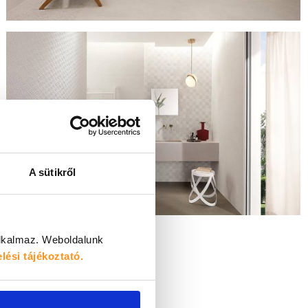
A sütikről
alkalmaz.
Weboldalunk
lési tájékoztató.