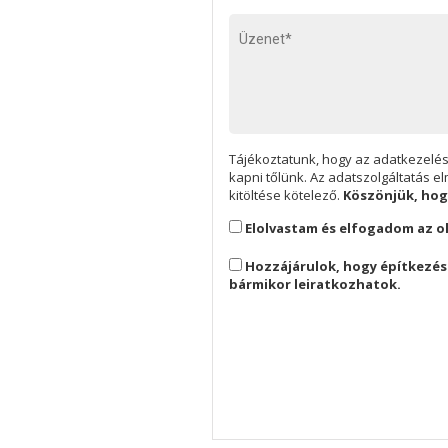
Tájékoztatunk, hogy az adatkezelés
kapni tőlünk. Az adatszolgáltatás e
kitöltése kötelező.
Köszönjük, hog
Elolvastam és elfogadom az o
Hozzájárulok, hogy építkezés
bármikor leiratkozhatok.