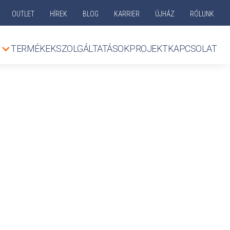
OUTLET
HÍREK
BLOG
KARRIER
ÚJHÁZ
RÓLUNK
TERMÉKEK
SZOLGÁLTATÁSOK
PROJEKT
KAPCSOLAT