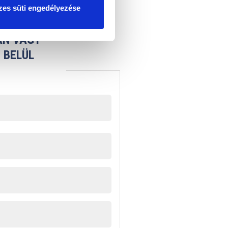
es süti engedélyezése
AN VAGY
 BELÜL