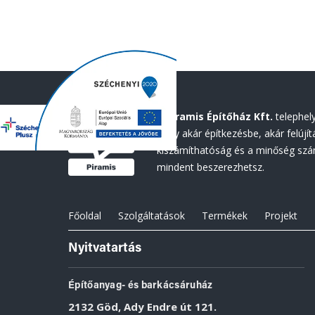
A
Piramis Építőház Kft.
telephely
hogy akár építkezésbe, akár felújí
kiszámíthatóság és a minőség szám
mindent beszerezhetsz.
Főoldal
Szolgáltatások
Termékek
Projekt
Nyitvatartás
Építőanyag- és barkácsáruház
2132 Göd, Ady Endre út 121.