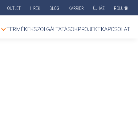
OUTLET
HÍREK
BLOG
KARRIER
ÚJHÁZ
RÓLUNK
TERMÉKEK
SZOLGÁLTATÁSOK
PROJEKT
KAPCSOLAT