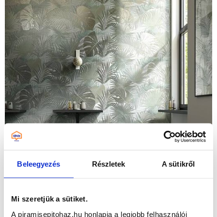
Beleegyezés
Részletek
A sütikről
Mi szeretjük a sütiket.
A piramisepitohaz.hu honlapja a legjobb felhasználói