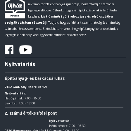
raktáron tartott építőanyag garantálja, hogy rátalálj a számodra
legmegfelelőbbre. Célunk, hogy akár építkezésbe, akár felújításba
kezdesz,
kiváló minőségű áruhoz juss és első osztályú
szolgáltatásban részesülj
. Tudjuk, hogy az idő, a kiszámíthatóság és a minőség
számodra fontos szempont. Biztosíthatunk arról, hogy építőanyag kereskedésünk a
legmegfelelőbb hely, ahol egyszerre mindent beszerezhetsz.
Nyitvatartás
Építőanyag- és barkácsáruház
2132 Göd, Ady Endre út 121.
Nyitvatartás:
Hétfő-péntek: 7.00 - 16.30
Szombat: 7.00 - 12.00
2. számú értékesítési pont
Nyitvatartás:
Hétfő-péntek: 7.00 - 16.30
2626 Nagymaros, Váci út 58.
Szombat: 7.00 - 12.00