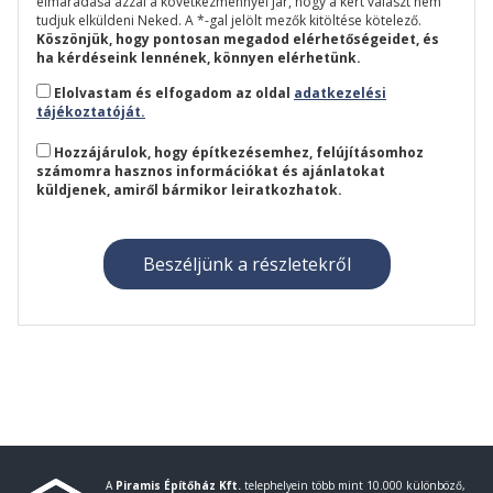
elmaradása azzal a következménnyel jár, hogy a kért választ nem
tudjuk elküldeni Neked. A *-gal jelölt mezők kitöltése kötelező.
Köszönjük, hogy pontosan megadod elérhetőségeidet, és
ha kérdéseink lennének, könnyen elérhetünk.
Elolvastam és elfogadom az oldal
adatkezelési
tájékoztatóját.
Hozzájárulok, hogy építkezésemhez, felújításomhoz
számomra hasznos információkat és ajánlatokat
küldjenek, amiről bármikor leiratkozhatok.
A
Piramis Építőház Kft.
telephelyein több mint 10.000 különböző,