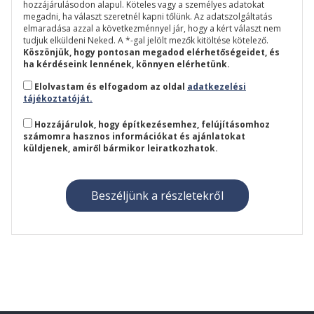
hozzájárulásodon alapul. Köteles vagy a személyes adatokat
megadni, ha választ szeretnél kapni tőlünk. Az adatszolgáltatás
elmaradása azzal a következménnyel jár, hogy a kért választ nem
tudjuk elküldeni Neked. A *-gal jelölt mezők kitöltése kötelező.
Köszönjük, hogy pontosan megadod elérhetőségeidet, és
ha kérdéseink lennének, könnyen elérhetünk.
Elolvastam és elfogadom az oldal
adatkezelési
tájékoztatóját.
Hozzájárulok, hogy építkezésemhez, felújításomhoz
számomra hasznos információkat és ajánlatokat
küldjenek, amiről bármikor leiratkozhatok.