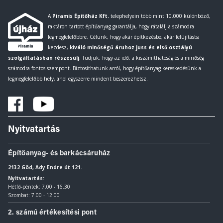
A
Piramis Építőház Kft.
telephelyein több mint 10.000 különböző,
raktáron tartott építőanyag garantálja, hogy rátalálj a számodra
legmegfelelőbbre. Célunk, hogy akár építkezésbe, akár felújításba
kezdesz,
kiváló minőségű áruhoz juss és első osztályú
szolgáltatásban részesülj
. Tudjuk, hogy az idő, a kiszámíthatóság és a minőség
számodra fontos szempont. Biztosíthatunk arról, hogy építőanyag kereskedésünk a
legmegfelelőbb hely, ahol egyszerre mindent beszerezhetsz.
Nyitvatartás
Építőanyag- és barkácsáruház
2132 Göd, Ady Endre út 121.
Nyitvatartás:
Hétfő-péntek: 7.00 - 16.30
Szombat: 7.00 - 12.00
2. számú értékesítési pont