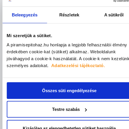
• Vass Sándor,
Hidegburkoló
• Godó Alice,
dekorfestő
Beleegyezés
Részletek
A sütikről
🎯 Hasznos tippek, amik azonnal alkalmazhatók a
mindennapi működésedben
Mi szeretjük a sütiket.
14:10 – 15:00
Felsővezetői kerekasztal-
A piramisepitohaz.hu honlapja a legjobb felhasználói élmény
beszélgetés
érdekében cookie-kat (sütiket) alkalmaz.
Weboldalunk
jóváhagyod a cookie-k használatát.
A cookie-k nem kezelün
Moderátor: Juhász Attila
személyes adatokat.
Adatkezelési tájékoztató.
Vendégek:
•
Markovich Béla
, ügyvezető,
Mapei Kft.
Összes süti engedélyezése
•
Kiss Gábor
, ügyvezető, Xella
Magyarország Kft.
Testre szabás
•
Gódi Attila
, ügyvezető,
Terrán Kft.
Kizárólag az elengedhetetlen sütiket használja