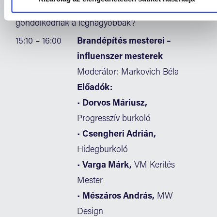
💡 Tapasztalatok első kézből – hogyan
gondolkodnak a legnagyobbak?
15:10 – 16:00
Brandépítés mesterei –
influenszer mesterek
Moderátor: Markovich Béla
Előadók:
•
Dorvos Máriusz,
Progresszív burkoló
•
Csengheri Adrián,
Hidegburkoló
•
Varga Márk,
VM Kerítés
Mester
•
Mészáros András,
MW
Design