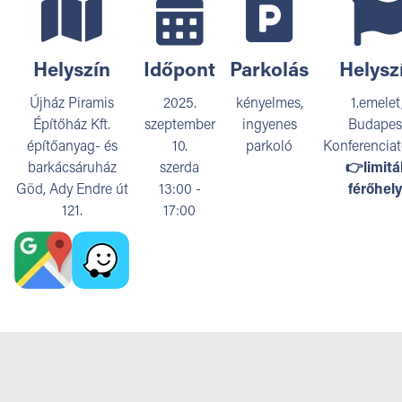



Helyszín
Időpont
Parkolás
Helysz
Újház Piramis
2025.
kényelmes,
1.emelet
Építőház Kft.
szeptember
ingyenes
Budapes
építőanyag- és
10.
parkoló
Konferencia
barkácsáruház
szerda
👉limitá
Göd, Ady Endre út
13:00 -
férőhely
121.
17:00