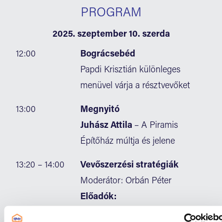
PROGRAM
2025. szeptember 10. szerda
12:00
Bográcsebéd
Papdi Krisztián különleges
menüvel várja a résztvevőket
13:00
Megnyitó
Juhász Attila
– A Piramis
Építőház múltja és jelene
13:20 – 14:00
Vevőszerzési stratégiák
Moderátor: Orbán Péter
Előadók:
• Bencsik Ede
, Hidegburkoló