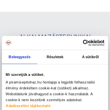
ALKALMAZÁSTECHNIKAI
OKTATÓK:
Beleegyezés
Részletek
A sütikről
Wágner Gergő,
Leányvári Dániel:
Mi szeretjük a sütiket.
Milyen anyagokat használj a precíz
A piramisepitohaz.hu honlapja a legjobb felhasználói
kivitelezéshez?
élmény érdekében cookie-kat (sütiket) alkalmaz.
Weboldalunk jóváhagyod a cookie-k használatát.
A
Fazekas Kristóf:
cookie-k nem kezelünk személyes adatokat.
Adatkezelési tájékoztató.
Hogyan egyszerűsítik a munkád és a speciális