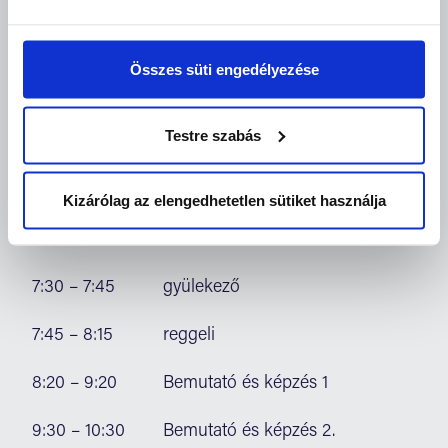
megmunkálásokat a profi szerszámgépek?
Összes süti engedélyezése
Gácsér Krisztián,
Dorvos Márió:
Testre szabás
Óriáslapok megmunkálása és burkolása, teljes
munkafolyamat bemutatása
Kizárólag az elengedhetetlen sütiket használja
PROGRAM
7:30 – 7:45
gyülekező
7:45 – 8:15
reggeli
8:20 – 9:20
Bemutató és képzés 1
9:30 – 10:30
Bemutató és képzés 2.