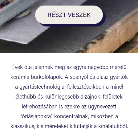
RÉSZT VESZEK
Évek óta jelennek meg az egyre nagyobb méretű
kerámia burkolólapok. A spanyol és olasz gyártók
a gyártástechnológiai fejlesztéseikben a minél
élethűbb és különlegesebb dizájnok, felületek
létrehozásában is ezekre az úgynevezett
“óriáslapokra” koncentrálnak, miközben a
klasszikus, kis méreteket kifuttatják a kínálatukból.